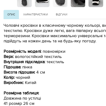
ОПИС
ХАРАКТЕРИСТИКИ
ВІДГУКИ
Чоловічі кросівки в класичному чорному кольорі, в
текстилю.
Кросівки дуже легкі, вага півпарку всьо
терморезини. Кросівки максимально універсальні т
підійдуть на кожен день та на будь-яку погоду.
Розмірність моделі:
повн
омірки
Верх:
вологостійкий
текстиль
Внутрішня підкладка:
текстиль
Підошва:
пінка
Висота підошви:
4 см
Колір:
чорний
Виробник:
Китай
Розмірна таблиця:
Довжина по устілці
41 розмір 26 см