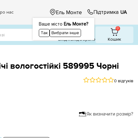
Підтримка
Ель Монте
UA
ро нас
Ваше місто
Ель Монте?
1
1
0
Так
Вибрати інше
Вхідні
Вхiд
Обране
Кошик
чі вологостійкі 589995 Чорні
0 відгуків
Як визначити розмір?