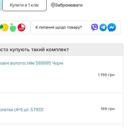
Купити в 1 клік
Забронювати
Є питання щодо товару?
асто купують такий комплект
овічі вологостійкі 589995 Чорні
1 190 грн
199 грн
рпетки (4+1) шт. 579131