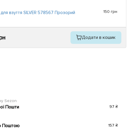
150 грн
для взуття SILVER 578567 Прозорий
грн
Додати в кошик
ину Sezon
вої Пошти
97 ₴
ю Поштою
157 ₴