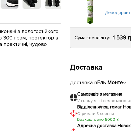
Дезодорант 
иконані з вологостійкого
1 539 
го 300 грам, протектор з
Сума комплекту:
а практичні, чудово
Доставка
Доставка в
Ель Монте
Самовивіз з магазина
У цьому місті немає магаз
Відділення/поштомат Но
Отримати 8 серпня
Безкоштовно 5000 ₴
Адресна доставка Ново