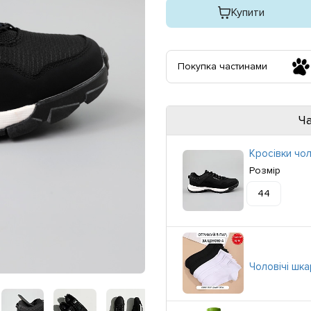
Купити
Покупка частинами
Ч
Кросівки чол
Розмір
44
Чоловічі шка