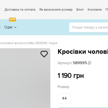
г
Доставка та оплата
Як визначити розмір
Блог
Контакти
П
NEW
Одяг
 чоловічі вологостійкі 589995 Чорні
Кросівки чолові
Артикул:
589995
1 190 грн
Розмір
44