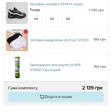
Кросівки чоловічі 591472 Чорні
Розмір
1 790 грн
44
45
46
199 грн
Чоловічі шкарпетки (4+1) шт. 579131
Дезодорант для взуття SILVER
150 грн
578567 Прозорий
2 139 грн
Сума комплекту:
Додати в кошик