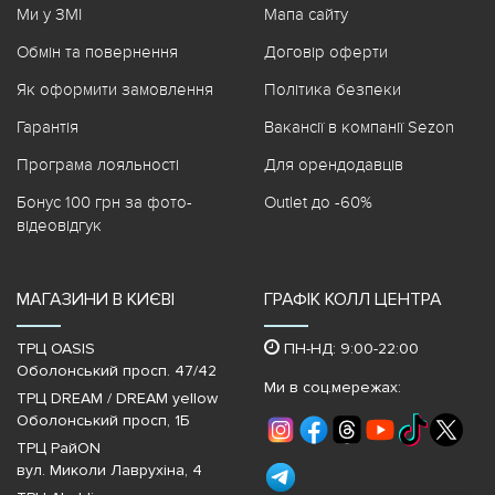
Ми у ЗМІ
Мапа сайту
Обмін та повернення
Договір оферти
Як оформити замовлення
Політика безпеки
Гарантія
Вакансії в компанії Sezon
Програма лояльності
Для орендодавців
Бонус 100 грн за фото-
Outlet до -60%
відеовідгук
МАГАЗИНИ В КИЄВІ
ГРАФІК КОЛЛ ЦЕНТРА
ТРЦ OASIS
ПН-НД: 9:00-22:00
Оболонський просп. 47/42
Ми в соц.мережах:
ТРЦ DREAM / DREAM yellow
Оболонський просп, 1Б
ТРЦ РайON
вул. Миколи Лаврухіна, 4