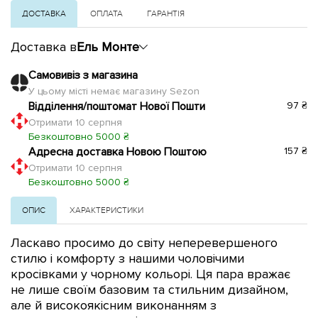
ДОСТАВКА
ОПЛАТА
ГАРАНТІЯ
Доставка в
Ель Монте
Самовивіз з магазина
У цьому місті немає магазину Sezon
Відділення/поштомат Нової Пошти
97 ₴
Отримати 10 серпня
Безкоштовно 5000 ₴
Адресна доставка Новою Поштою
157 ₴
Отримати 10 серпня
Безкоштовно 5000 ₴
ОПИС
ХАРАКТЕРИСТИКИ
Ласкаво просимо до світу неперевершеного
стилю і комфорту з нашими чоловічими
кросівками у чорному кольорі. Ця пара вражає
не лише своїм базовим та стильним дизайном,
але й високоякісним виконанням з