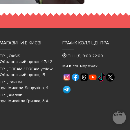
МАГАЗИНИ В КИЄВІ
ГРАФІК КОЛЛ ЦЕНТРА
ТРЦ OASIS
ПН-НД: 9:00-22:00
Оболонський просп. 47/42
Ми в соц.мережах:
ТРЦ DREAM / DREAM yellow
Оболонський просп, 1Б
ТРЦ РайON
вул. Миколи Лаврухіна, 4
ТРЦ Aladdin
вул. Михайла Гришка, 3 А
Почати
діалог