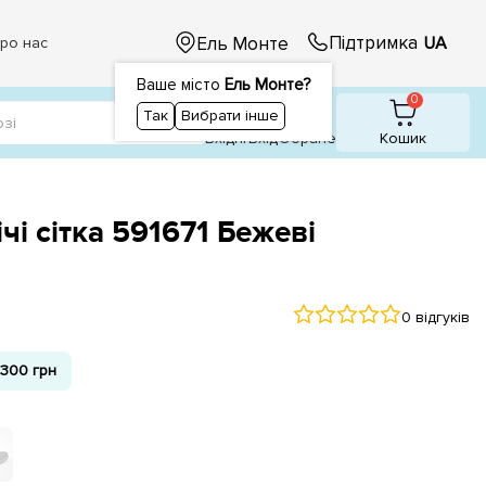
Підтримка
Ель Монте
UA
ро нас
Ваше місто
Ель Монте?
1
1
0
Так
Вибрати інше
Вхідні
Вхiд
Обране
Кошик
чі сітка 591671 Бежеві
0 відгуків
300 грн