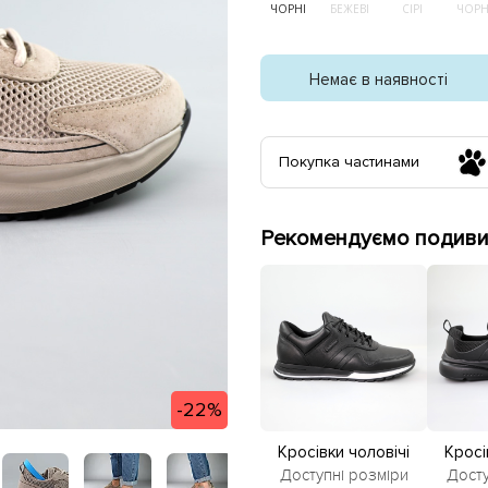
ЧОРНІ
БЕЖЕВІ
СІРІ
ЧОРН
Немає в наявності
Покупка частинами
Рекомендуємо подивит
-22%
Кросівки чоловічі
Кросі
шкіряні 581623 Чорні
сітка 
Доступні розміри
Досту