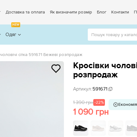
г
Доставка та оплата
Як визначити розмір
Блог
Контакти
П
NEW
Одяг
 чоловічі сітка 591671 Бежеві розпродаж
Кросівки чолові
розпродаж
Артикул:
591671
1 390 грн
-22%
Економія
1 090 грн