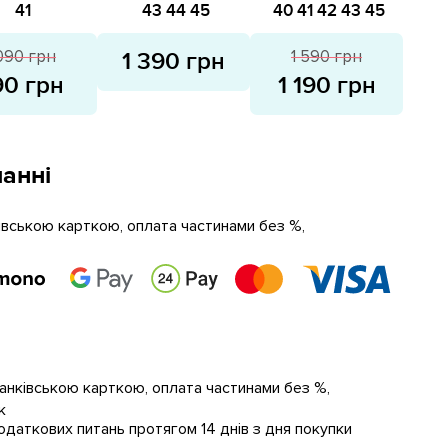
зпродаж
розпродаж
41
43
44
45
40
41
42
43
45
 090 грн
1 590 грн
1 390 грн
90 грн
1 190 грн
анні
ківською карткою, оплата частинами без %,
банківською карткою, оплата частинами без %,
к
даткових питань протягом 14 днів з дня покупки