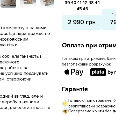
ро
39
40
41
42
43
44
45
46
1
2 990 грн
7
 і комфорту з нашими
орі. Ця пара вражає не
високоякісним
Оплата при отрим
ю сітки.
собі елегантність і
Готівкою при отриманні, бан
весняного
безготівковий розрахунок
к роблять їх
жна успішно поєднувати
гом, створюючи
Гарантія
модний вигляд, але й
Готівкою при отриманні, 
ардеробу з нашими
безготівковий розрахуно
рі для елегантності та
Повертаємо кошти без до