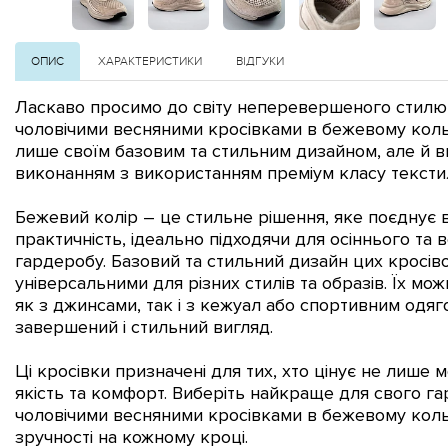
ОПИС
ХАРАКТЕРИСТИКИ
ВІДГУКИ
Ласкаво просимо до світу неперевершеного стилю
чоловічими весняними кросівками в бежевому коль
лише своїм базовим та стильним дизайном, але й 
виконанням з використанням преміум класу текстил
Бежевий колір – це стильне рішення, яке поєднує в 
практичність, ідеально підходячи для осіннього та 
гардеробу.
Базовий та стильний дизайн цих кросіво
універсальними для різних стилів та образів. Їх мо
як з джинсами, так і з кежуал або спортивним одя
завершений і стильний вигляд.
Ці кросівки призначені для тих, хто цінує не лише 
якість та комфорт. Виберіть найкраще для свого г
чоловічими весняними кросівками в бежевому кольо
зручності на кожному кроці.