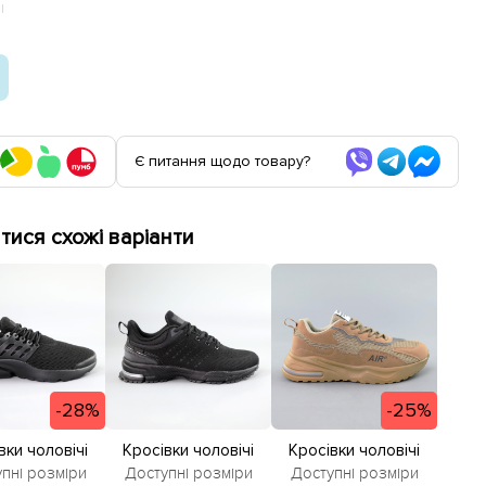
І
Є питання щодо товару?
ися схожі варіанти
-28%
-25%
вки чоловічі
Кросівки чоловічі
Кросівки чоловічі
583398 Чорні
сітка 584673 Чорні
584934 Бежеві
пні розміри
Доступні розміри
Доступні розміри