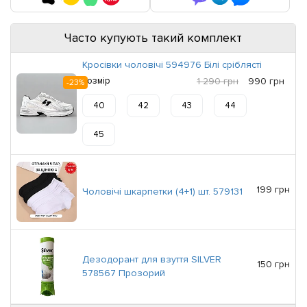
Часто купують такий комплект
Кросівки чоловічі 594976 Білі сріблясті
Розмір
1 290 грн
990 грн
-23%
40
42
43
44
45
199 грн
Чоловічі шкарпетки (4+1) шт. 579131
Дезодорант для взуття SILVER
150 грн
578567 Прозорий