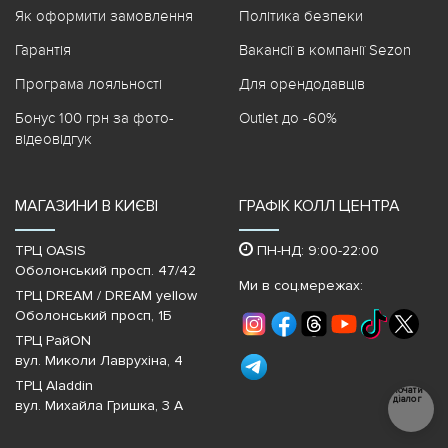
Як оформити замовлення
Політика безпеки
Гарантія
Вакансії в компанії Sezon
Програма лояльності
Для орендодавців
Бонус 100 грн за фото-
Outlet до -60%
відеовідгук
МАГАЗИНИ В КИЄВІ
ГРАФІК КОЛЛ ЦЕНТРА
ТРЦ OASIS
ПН-НД: 9:00-22:00
Оболонський просп. 47/42
Ми в соц.мережах:
ТРЦ DREAM / DREAM yellow
Оболонський просп, 1Б
ТРЦ РайON
вул. Миколи Лаврухіна, 4
ТРЦ Aladdin
Почати
діалог
вул. Михайла Гришка, 3 А