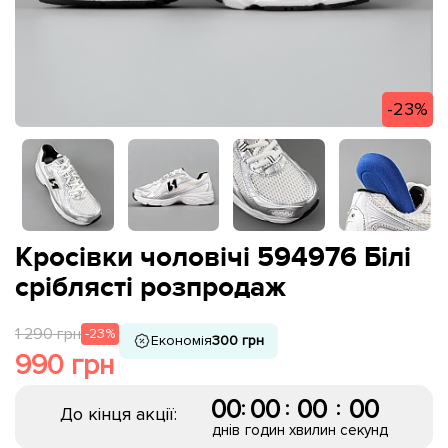
-23%
Кросівки чоловічі 594976 Білі
сріблясті розпродаж
1 290 грн
-23%
Економія
300 грн
990 грн
00
00
00
00
:
:
:
До кінця акції:
днів
годин
хвилин
секунд