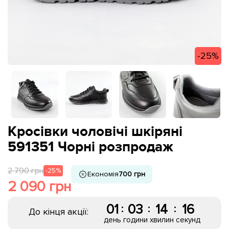
-25%
Кросівки чоловічі шкіряні
591351 Чорні розпродаж
2 790 грн
-25%
Економія
700 грн
2 090 грн
01
03
14
16
:
:
:
До кінця акції:
день
години
хвилин
секунд