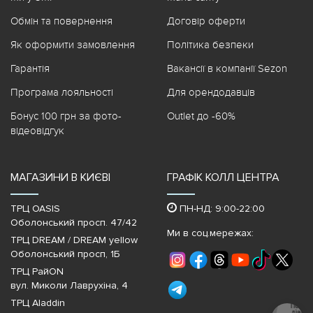
Обмін та повернення
Договір оферти
Як оформити замовлення
Політика безпеки
Гарантія
Вакансії в компанії Sezon
Програма лояльності
Для орендодавців
Бонус 100 грн за фото-
Outlet до -60%
відеовідгук
МАГАЗИНИ В КИЄВІ
ГРАФІК КОЛЛ ЦЕНТРА
ТРЦ OASIS
ПН-НД: 9:00-22:00
Оболонський просп. 47/42
Ми в соц.мережах:
ТРЦ DREAM / DREAM yellow
Оболонський просп, 1Б
ТРЦ РайON
вул. Миколи Лаврухіна, 4
ТРЦ Aladdin
Почати
діалог