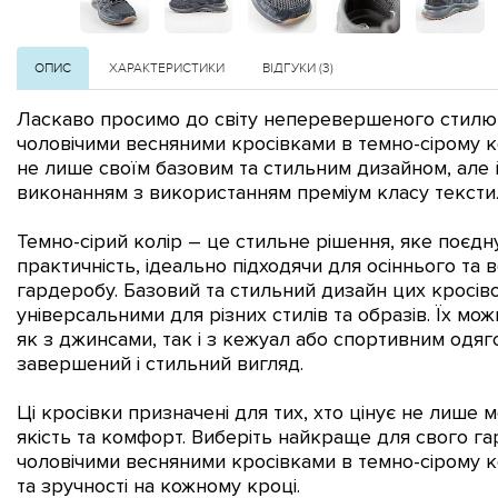
ОПИС
ХАРАКТЕРИСТИКИ
ВІДГУКИ (3)
Ласкаво просимо до світу неперевершеного стилю
чоловічими весняними кросівками в темно-сірому к
не лише своїм базовим та стильним дизайном, але 
виконанням з використанням преміум класу текстил
Темно-сірий колір – це стильне рішення, яке поєднує
практичність, ідеально підходячи для осіннього та 
гардеробу.
Базовий та стильний дизайн цих кросіво
універсальними для різних стилів та образів. Їх мо
як з джинсами, так і з кежуал або спортивним одя
завершений і стильний вигляд.
Ці кросівки призначені для тих, хто цінує не лише 
якість та комфорт. Виберіть найкраще для свого г
чоловічими весняними кросівками в темно-сірому к
та зручності на кожному кроці.