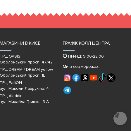
МАГАЗИНИ В КИЄВІ
ГРАФІК КОЛЛ ЦЕНТРА
ТРЦ OASIS
ПН-НД: 9:00-22:00
Оболонський просп. 47/42
Ми в соц.мережах:
ТРЦ DREAM / DREAM yellow
Оболонський просп, 1Б
ТРЦ РайON
вул. Миколи Лаврухіна, 4
ТРЦ Aladdin
вул. Михайла Гришка, 3 А
Почати
діалог