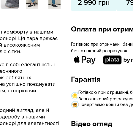
2 990 грн
7
Оплата при отрим
 і комфорту з нашими
ольорі. Ця пара вражає
Готівкою при отриманні, бан
й високоякісним
безготівковий розрахунок
ю сітки.
 в собі елегантність і
весняного
к роблять їх
Гарантія
жна успішно поєднувати
гом, створюючи
Готівкою при отриманні, 
безготівковий розрахуно
Повертаємо кошти без до
модний вигляд, але й
ардеробу з нашими
Відео огляд
ольорі для елегантності