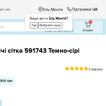
Підтримка
Ель Монте
UA
ро нас
Ваше місто
Ель Монте?
1
1
0
Так
Вибрати інше
Вхідні
Вхiд
Обране
Кошик
чі сітка 591743 Темно-сірі
3 відгука
300 грн