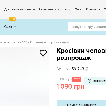
г
Доставка та оплата
Як визначити розмір
Блог
Контакти
П
NEW
Одяг
 чоловічі сітка 591743 Темно-сірі розпродаж
Кросівки чолові
розпродаж
Артикул:
591743
1 390 грн
-22%
Економія
1 090 грн
Немає в наявності