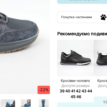
Покупка частинами
Рекомендуємо подивит
Кросівки чоловічі
Кросі
шкіряні 581623 Чорні
сітка 
Доступні розміри
Досту
-22%
ро
39
40
41
42
43
44
45
46
1