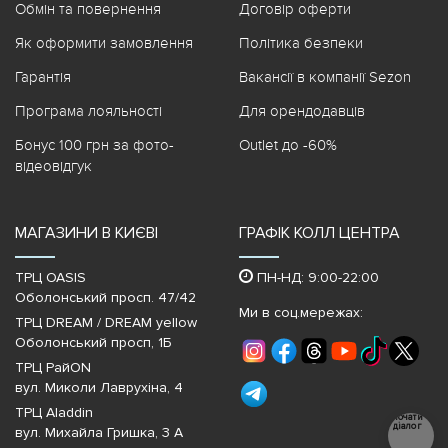
Обмін та повернення
Договір оферти
Як оформити замовлення
Політика безпеки
Гарантія
Вакансії в компанії Sezon
Програма лояльності
Для орендодавців
Бонус 100 грн за фото-
Outlet до -60%
відеовідгук
МАГАЗИНИ В КИЄВІ
ГРАФІК КОЛЛ ЦЕНТРА
ТРЦ OASIS
ПН-НД: 9:00-22:00
Оболонський просп. 47/42
Ми в соц.мережах:
ТРЦ DREAM / DREAM yellow
Оболонський просп, 1Б
ТРЦ РайON
вул. Миколи Лаврухіна, 4
ТРЦ Aladdin
Почати
діалог
вул. Михайла Гришка, 3 А