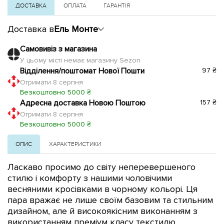
ДОСТАВКА
ОПЛАТА
ГАРАНТІЯ
Доставка в
Ель Монте
Самовивіз з магазина
У цьому місті немає магазину Sezon
Відділення/поштомат Нової Пошти
97 ₴
Отримати 8 серпня
Безкоштовно 5000 ₴
Адресна доставка Новою Поштою
157 ₴
Отримати 8 серпня
Безкоштовно 5000 ₴
ОПИС
ХАРАКТЕРИСТИКИ
Ласкаво просимо до світу неперевершеного
стилю і комфорту з нашими чоловічими
весняними кросівками в чорному кольорі. Ця
пара вражає не лише своїм базовим та стильним
дизайном, але й високоякісним виконанням з
використанням преміум класу текстилю.