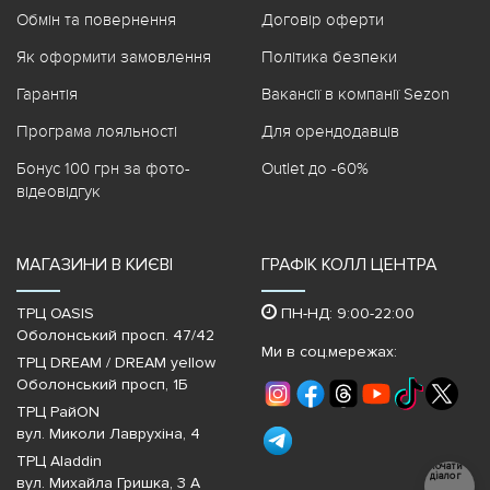
Обмін та повернення
Договір оферти
Як оформити замовлення
Політика безпеки
Гарантія
Вакансії в компанії Sezon
Програма лояльності
Для орендодавців
Бонус 100 грн за фото-
Outlet до -60%
відеовідгук
МАГАЗИНИ В КИЄВІ
ГРАФІК КОЛЛ ЦЕНТРА
ТРЦ OASIS
ПН-НД: 9:00-22:00
Оболонський просп. 47/42
Ми в соц.мережах:
ТРЦ DREAM / DREAM yellow
Оболонський просп, 1Б
ТРЦ РайON
вул. Миколи Лаврухіна, 4
ТРЦ Aladdin
Почати
діалог
вул. Михайла Гришка, 3 А