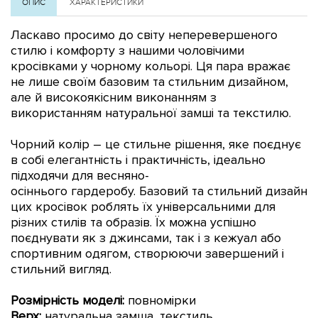
ОПИС
ХАРАКТЕРИСТИКИ
Ласкаво просимо до світу неперевершеного
стилю і комфорту з нашими чоловічими
кросівками у чорному кольорі. Ця пара вражає
не лише своїм базовим та стильним дизайном,
але й високоякісним виконанням з
використанням натуральної замші та текстилю.
Чорний колір – це стильне рішення, яке поєднує
в собі елегантність і практичність, ідеально
підходячи для весняно-
осіннього гардеробу.
Базовий та стильний дизайн
цих кросівок роблять їх універсальними для
різних стилів та образів. Їх можна успішно
поєднувати як з джинсами, так і з кежуал або
спортивним одягом, створюючи завершений і
стильний вигляд.
Розмірність моделі:
повномірки
Верх:
натуральна замша, текстиль