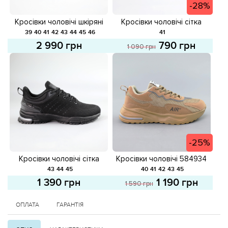
-28%
Кросівки чоловічі шкіряні
Кросівки чоловічі сітка
581623 Чорні
583398 Чорні розпродаж
39
40
41
42
43
44
45
46
41
2 990 грн
790 грн
1 090 грн
-25%
Кросівки чоловічі сітка
Кросівки чоловічі 584934
584673 Чорні
Бежеві розпродаж
43
44
45
40
41
42
43
45
1 390 грн
1 190 грн
1 590 грн
ОПЛАТА
ГАРАНТІЯ