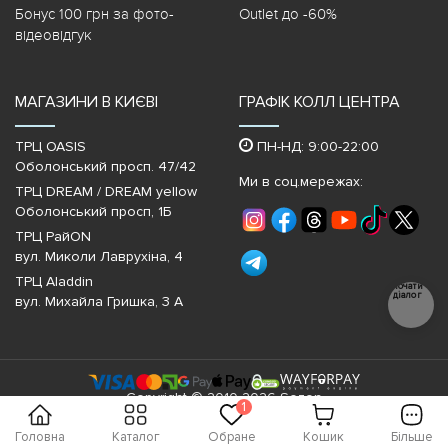
Бонус 100 грн за фото-
Outlet до -60%
відеовідгук
МАГАЗИНИ В КИЄВІ
ГРАФІК КОЛЛ ЦЕНТРА
ТРЦ OASIS
ПН-НД: 9:00-22:00
Оболонський просп. 47/42
Ми в соц.мережах:
ТРЦ DREAM / DREAM yellow
Оболонський просп, 1Б
ТРЦ РайON
вул. Миколи Лаврухіна, 4
ТРЦ Aladdin
Почати
діалог
вул. Михайла Гришка, 3 А
Copyright © 2010-2026 Sezon
1
Головна
Каталог
Обране
Кошик
Більше