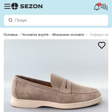
1
Головна
Чоловіче взуття
Мокасини чоловічі
Лофери чоло