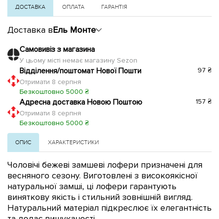
ДОСТАВКА
ОПЛАТА
ГАРАНТІЯ
Доставка в
Ель Монте
Самовивіз з магазина
У цьому місті немає магазину Sezon
Відділення/поштомат Нової Пошти
97 ₴
Отримати 8 серпня
Безкоштовно 5000 ₴
Адресна доставка Новою Поштою
157 ₴
Отримати 8 серпня
Безкоштовно 5000 ₴
ОПИС
ХАРАКТЕРИСТИКИ
Чоловічі бежеві замшеві лофери призначені для
весняного сезону. Виготовлені з високоякісної
натуральної замші, ці лофери гарантують
виняткову якість і стильний зовнішній вигляд.
Натуральний матеріал підкреслює їх елегантність
та додає вишуканості.