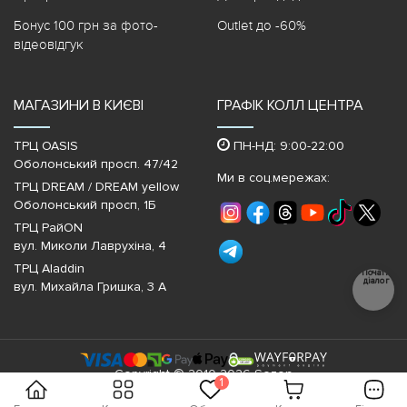
Бонус 100 грн за фото-
Outlet до -60%
відеовідгук
МАГАЗИНИ В КИЄВІ
ГРАФІК КОЛЛ ЦЕНТРА
ТРЦ OASIS
ПН-НД: 9:00-22:00
Оболонський просп. 47/42
Ми в соц.мережах:
ТРЦ DREAM / DREAM yellow
Оболонський просп, 1Б
ТРЦ РайON
вул. Миколи Лаврухіна, 4
ТРЦ Aladdin
Почати
діалог
вул. Михайла Гришка, 3 А
Copyright © 2010-2026 Sezon
1