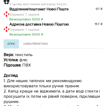
У цьому місті немає магазину Sezon
Відділення/поштомат Нової Пошти
97 ₴
Отримати 7 серпня
Безкоштовно 5000 ₴
Адресна доставка Новою Поштою
157 ₴
Отримати 7 серпня
Безкоштовно 5000 ₴
ОПИС
ХАРАКТЕРИСТИКИ
Верх:
текстиль
Устілка:
фліс
Підошва:
ПВХ
Догляд
1. Для наших тапочок ми рекомендуємо
використовувати тільки ручне прання.
2. Капці краще не віджимати, а дати воді стекти і
просушити їх потім на рівній поверхні, підклавши
рушник.