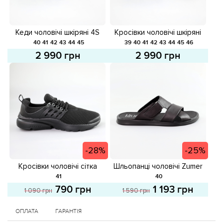
Кеди чоловічі шкіряні 4S
Кросівки чоловічі шкіряні
581934 Чорні
581623 Чорні
40
41
42
43
44
45
39
40
41
42
43
44
45
46
2 990 грн
2 990 грн
-28%
-25%
Кросівки чоловічі сітка
Шльопанці чоловічі Zumer
583398 Чорні розпродаж
583265 Чорні розпродаж
41
40
790 грн
1 193 грн
1 090 грн
1 590 грн
ОПЛАТА
ГАРАНТІЯ