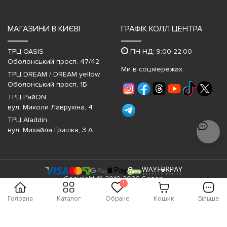
МАГАЗИНИ В КИЄВІ
ГРАФІК КОЛЛ ЦЕНТРА
ТРЦ OASIS
ПН-НД: 9:00-22:00
Оболонський просп. 47/42
Ми в соц.мережах:
ТРЦ DREAM / DREAM yellow
Оболонський просп, 1Б
ТРЦ РайON
вул. Миколи Лаврухіна, 4
ТРЦ Aladdin
вул. Михайла Гришка, 3 А
Copyright © 2010-2026 Sezon
1
Головна
Каталог
Обране
Кошик
Більше