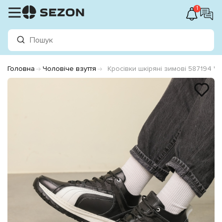
1
Головна
Чоловіче взуття
Кросівки шкіряні зимові 587194 Ч