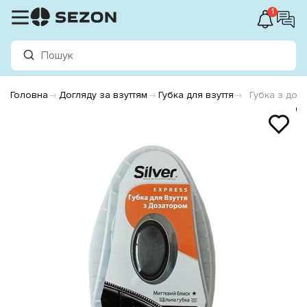
1
Головна
Догляду за взуттям
Губка для взуття
Губка з доз