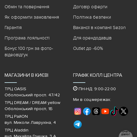
Обмін та повернення
Договір оферти
Як оформити замовлення
Політика безпеки
Гарантія
Вакансії в компанії Sezon
Програма лояльності
Для орендодавців
Бонус 100 грн за фото-
Outlet до -60%
відеовідгук
МАГАЗИНИ В КИЄВІ
ГРАФІК КОЛЛ ЦЕНТРА
ТРЦ OASIS
ПН-НД: 9:00-22:00
Оболонський просп. 47/42
Ми в соц.мережах:
ТРЦ DREAM / DREAM yellow
Оболонський просп, 1Б
ТРЦ РайON
вул. Миколи Лаврухіна, 4
ТРЦ Aladdin
Почати
діалог
вул. Михайла Гришка, 3 А