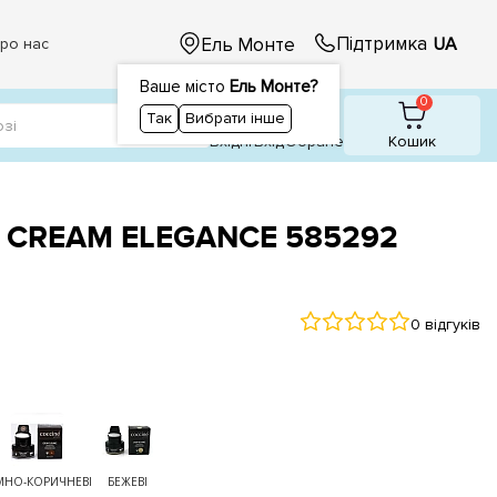
Підтримка
Ель Монте
UA
ро нас
Ваше місто
Ель Монте?
1
1
0
Так
Вибрати інше
Вхідні
Вхiд
Обране
Кошик
и CREAM ELEGANCE 585292
0 відгуків
МНО-КОРИЧНЕВІ
БЕЖЕВІ