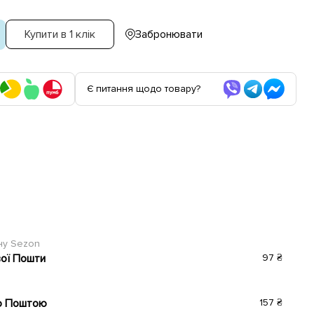
Купити в 1 клік
Забронювати
Є питання щодо товару?
ину Sezon
вої Пошти
97 ₴
ю Поштою
157 ₴