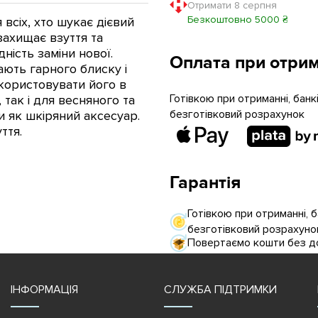
Отримати 8 серпня
Безкоштовно 5000 ₴
сіх, хто шукає дієвий
захищає взуття та
ість заміни нової.
Оплата при отрим
дають гарного блиску і
користовувати його в
Готівкою при отриманні, бан
 так і для весняного та
безготівковий розрахунок
и як шкіряний аксесуар.
ття.
Гарантія
Готівкою при отриманні, 
безготівковий розрахуно
Повертаємо кошти без до
ІНФОРМАЦІЯ
СЛУЖБА ПІДТРИМКИ