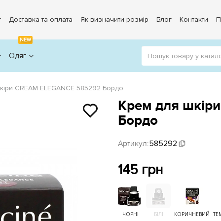
г
Доставка та оплата
Як визначити розмір
Блог
Контакти
П
NEW
Одяг
шкіри CREAM ELEGANCE 585292 Бордо
Крем для шкір
Бордо
Артикул:
585292
145 грн
ЧОРНІ
БІЛІ
КОРИЧНЕВИЙ
ТЕ