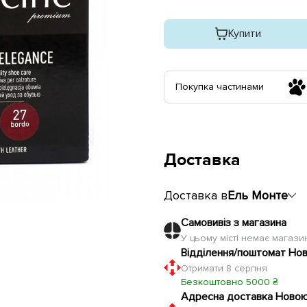
Купити
Покупка частинами
Доставка
Доставка в
Ель Монте
Самовивіз з магазина
У цьому місті немає магаз
Відділення/поштомат Но
Отримати 8 серпня
Безкоштовно 5000 ₴
Адресна доставка Ново