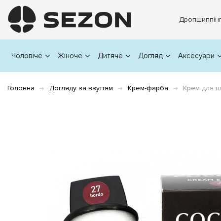
Дропшиппін
Чоловіче
Жіноче
Дитяче
Догляд
Аксесуари
Головна
Догляду за взуттям
Крем-фарба
Крем для 