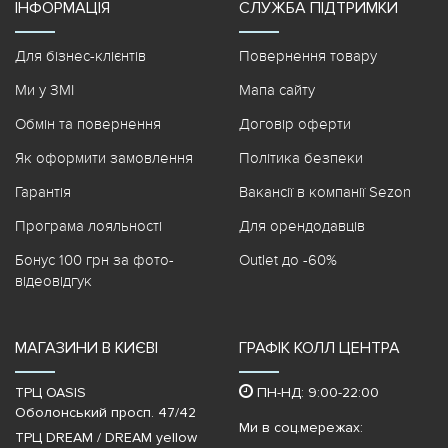
ІНФОРМАЦІЯ
СЛУЖБА ПІДТРИМКИ
Для бізнес-клієнтів
Повернення товару
Ми у ЗМІ
Мапа сайту
Обмін та повернення
Договір оферти
Як оформити замовлення
Політика безпеки
Гарантія
Вакансії в компанії Sezon
Програма лояльності
Для орендодавців
Бонус 100 грн за фото-
Outlet до -60%
відеовідгук
МАГАЗИНИ В КИЄВІ
ГРАФІК КОЛЛ ЦЕНТРА
ТРЦ OASIS
ПН-НД: 9:00-22:00
Оболонський просп. 47/42
Ми в соц.мережах:
ТРЦ DREAM / DREAM yellow