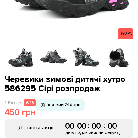
-62%
Черевики зимові дитячі хутро
586295 Сірі розпродаж
1 190 грн
-62%
Економія
740 грн
450 грн
00
00
00
00
:
:
:
До кінця акції:
днів
годин
хвилин
секунд