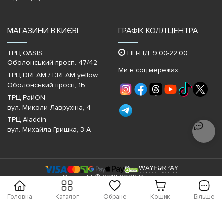
МАГАЗИНИ В КИЄВІ
ГРАФІК КОЛЛ ЦЕНТРА
ТРЦ OASIS
ПН-НД: 9:00-22:00
Оболонський просп. 47/42
Ми в соц.мережах:
ТРЦ DREAM / DREAM yellow
Оболонський просп, 1Б
ТРЦ РайON
вул. Миколи Лаврухіна, 4
ТРЦ Aladdin
вул. Михайла Гришка, 3 А
Copyright © 2010-2026 Sezon
Головна
Каталог
Обране
Кошик
Більше