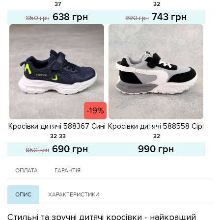
розпродаж
Чорно-білі розпродаж
32
37
743 грн
638 грн
990 грн
850 грн
-19%
Кросівки дитячі 588367 Сині
Кросівки дитячі 588558 Сірі
розпродаж
чорні
32
33
32
690 грн
990 грн
850 грн
ОПЛАТА
ГАРАНТІЯ
ОПИС
ХАРАКТЕРИСТИКИ
Стильні та зручні дитячі кросівки
- найкращий