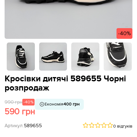
-40%
Кросівки дитячі 589655 Чорні
розпродаж
990 грн
-40%
Економія
400 грн
590 грн
Артикул:
589655
0 відгуків