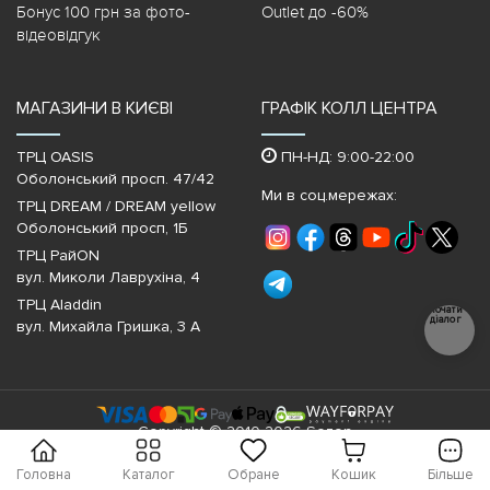
Бонус 100 грн за фото-
Outlet до -60%
відеовідгук
МАГАЗИНИ В КИЄВІ
ГРАФІК КОЛЛ ЦЕНТРА
ТРЦ OASIS
ПН-НД: 9:00-22:00
Оболонський просп. 47/42
Ми в соц.мережах:
ТРЦ DREAM / DREAM yellow
Оболонський просп, 1Б
ТРЦ РайON
вул. Миколи Лаврухіна, 4
ТРЦ Aladdin
Почати
діалог
вул. Михайла Гришка, 3 А
Copyright © 2010-2026 Sezon
Головна
Каталог
Обране
Кошик
Більше