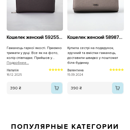
Кошелек женский 592559 Серый
Кошелек женский 589877 Серый
Гаманець гарної якості. Приємно
Купила сестрі на подарунок,
тримати у руці. Все як на фото,
зручний та вмістки гаманець,
колір співпадає. Прийшов у
доставили швидко у поштомат
коробочці. Дуже швидка
Подробнее...
біля будинку.
відправка.
Наталія
Валентина
16.12.2025
15.09.2024
390 ₴
390 ₴
ПОПУЛЯРНЫЕ КАТЕГОРИИ