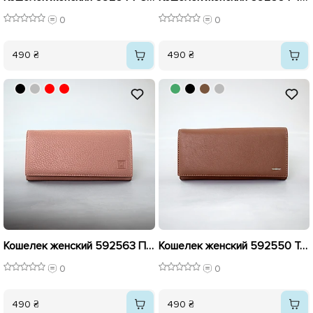
0
0
490 ₴
490 ₴
Кошелек женский 592563 Пудровый
Кошелек женский 592550 Темно-бежевый
0
0
490 ₴
490 ₴