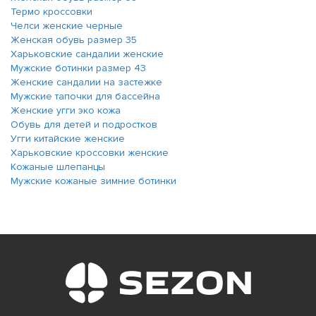
Термо кроссовки
Челси женские черные
Женская обувь размер 35
Харьковские сандалии женские
Мужские ботинки размер 43
Женские сандалии на застежке
Мужские тапочки для бассейна
Женские угги эко кожа
Обувь для детей и подростков
Угги китайские женские
Харьковские кроссовки женские
Кожаные шлепанцы
Мужские кожаные зимние ботинки