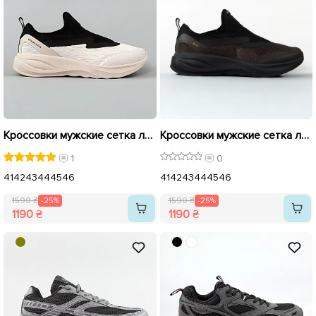
Кроссовки мужские сетка легкие 595297 Бежевые распродажа
Кроссовки мужские сетка легкие 595296 Коричневые распродажа
1
0
41
42
43
44
45
46
41
42
43
44
45
46
1590 ₴
-25%
1590 ₴
-25%
1190 ₴
1190 ₴