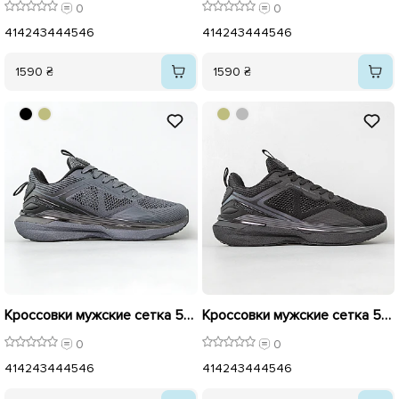
0
0
41
42
43
44
45
46
41
42
43
44
45
46
1590 ₴
1590 ₴
Кроссовки мужские сетка 595198 Графит
Кроссовки мужские сетка 595197 Черные
0
0
41
42
43
44
45
46
41
42
43
44
45
46