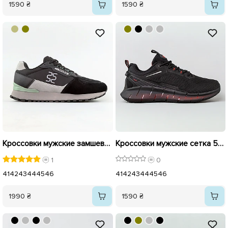
1590 ₴
1590 ₴
Кроссовки мужские замшевые сетка 594895 Черный с серым
Кроссовки мужские сетка 595200 Черные
1
0
41
42
43
44
45
46
41
42
43
44
45
46
1990 ₴
1590 ₴