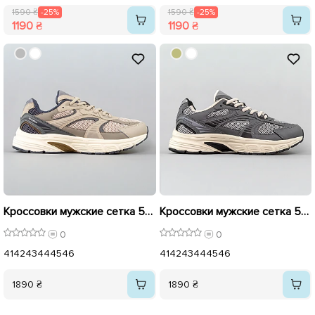
1590 ₴
-25%
1590 ₴
-25%
1190 ₴
1190 ₴
Кроссовки мужские сетка 595078 Бежевый
Кроссовки мужские сетка 595076 Серый
0
0
41
42
43
44
45
46
41
42
43
44
45
46
1890 ₴
1890 ₴