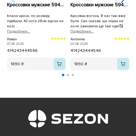
Кроссовки мужские 594878 Черные
Кроссовки мужские 594637 Синие
Класні кроси, по розміру
Кросівки вогонь. В нас такі вже
підійшли, 43 нога 28см.зручні на
були. Син сказав, що інших не
нозі.
хоче замовили ще такі одні🥰
Подробнее...
Подробнее...
П
Роман
Антоніна
А
м
07.08.2026
03.08.2026
0
41
42
43
44
45
46
41
42
43
44
45
46
п
а
1890 ₴
1890 ₴