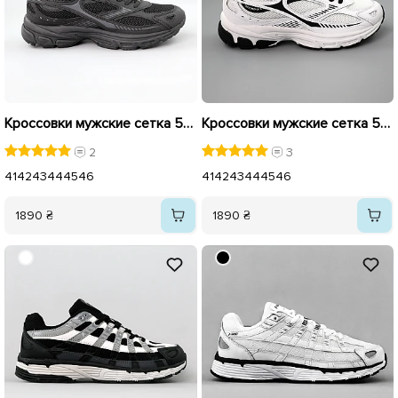
Кроссовки мужские сетка 591326 Черные
Кроссовки мужские сетка 591328 Белые
2
3
41
42
43
44
45
46
41
42
43
44
45
46
1890 ₴
1890 ₴