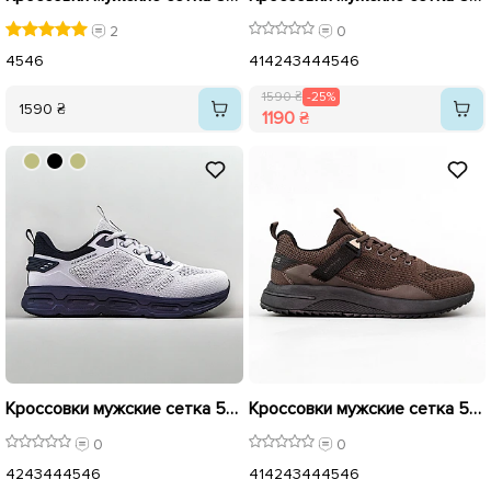
2
0
45
46
41
42
43
44
45
46
1590 ₴
-25%
1590 ₴
1190 ₴
Кроссовки мужские сетка 595082 Серые распродажа
Кроссовки мужские сетка 595079 Коричневый распродажа
0
0
42
43
44
45
46
41
42
43
44
45
46