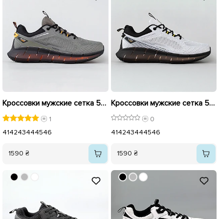
Кроссовки мужские сетка 595201 Хаки
Кроссовки мужские сетка 595202 Серые
1
0
41
42
43
44
45
46
41
42
43
44
45
46
1590 ₴
1590 ₴