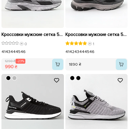
Кроссовки мужские сетка 594978 Темно-серые. распродажа
Кроссовки мужские сетка 591325 Темно-серые.
0
1
41
43
44
45
46
41
42
43
44
45
46
1290 ₴
-23%
1890 ₴
990 ₴