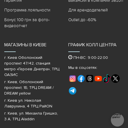
Гарантия
Вакансии в компании Sezon
Программа лояльности
Для арендодателей
Бонус 100 грн за фото-
Outlet до -60%
видеоотчет
МАГАЗИНЫ В КИЕВЕ
ГРАФИК КОЛЛ ЦЕНТРА
г. Киев Оболонский
ПН-ВС: 9:00-22:00
проспект 47/42, станция
Мы в соц.сетях:
метро «Героев Днепра»‎, ТРЦ
ОАЗИС
г. Киев, Оболонский
проспект, 1Б, ТРЦ DREAM /
DREAM yellow
г. Киев ул. Николая
Лаврухина, 4 ТРЦ РайON
г. Киев, ул. Михаила Гришко,
Почати
діалог
3 А, ТРЦ Aladdin