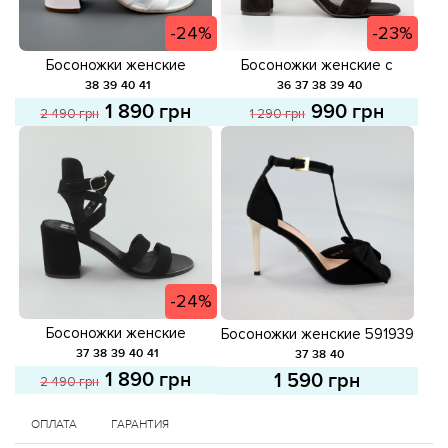
-24%
-23%
Босоножки женские
Босоножки женские с
кожаные 588939 Белые
закрытой пятой 589033
38
39
40
41
36
37
38
39
40
распродажа
Черные распродажа
1 890 грн
990 грн
2 490 грн
1 290 грн
-24%
Босоножки женские
Босоножки женские 591939
замшевые 588938 Черные
Черные
37
38
39
40
41
37
38
40
распродажа
1 890 грн
1 590 грн
2 490 грн
ОПЛАТА
ГАРАНТИЯ