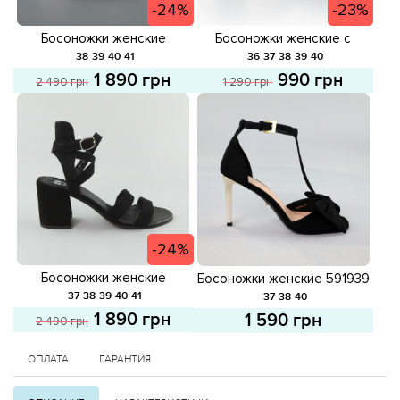
-24%
-23%
Босоножки женские
Босоножки женские с
кожаные 588939 Белые
закрытой пятой 589033
38
39
40
41
36
37
38
39
40
распродажа
Черные распродажа
1 890 грн
990 грн
2 490 грн
1 290 грн
-24%
Босоножки женские
Босоножки женские 591939
замшевые 588938 Черные
Черные
37
38
39
40
41
37
38
40
распродажа
1 890 грн
1 590 грн
2 490 грн
ОПЛАТА
ГАРАНТИЯ