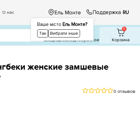
Поддержка
Ель Монте
RU
О нас
Ваше місто
Ель Монте?
1
0
0
Так
Вибрати інше
Входящие
Вход
Избранное
Корзина
нгбеки женские замшевые
е
0 отзывов