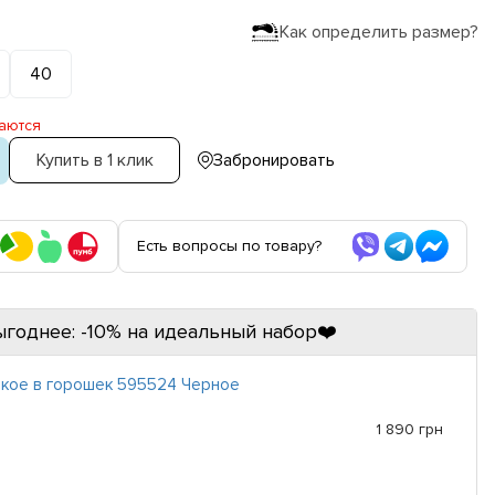
Как определить размер?
40
аются
Купить в 1 клик
Забронировать
Есть вопросы по товару?
ыгоднее: -10% на идеальный набор❤️
кое в горошек 595524 Черное
1 890 грн