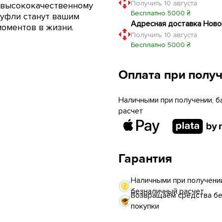
Получить 10 августа
х высококачественному
Бесплатно 5000 ₴
туфли станут вашим
Адресная доставка Ново
оментов в жизни.
Получить 10 августа
Бесплатно 5000 ₴
Оплата при полу
Наличными при получении, б
расчет
Гарантия
Наличными при получении
безналичный расчет
Возвращаем средства без
покупки