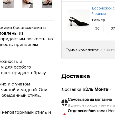
Босоножки 
Черные
Размер
нскими босоножками в
36
37
товлены из
придает им легкость, но
нность принципам
Сумма комплекта:
3 480 г
иозность и
м для особого
 цвет придает образу
Доставка
но и с учетом
Доставка в
Эль Монте
 чистой и модной. Они
в обыденный стиль,
Самовывоз из магазина
В данном городе нету маг
Отделение/почтомат Но
й неповторимый стиль и