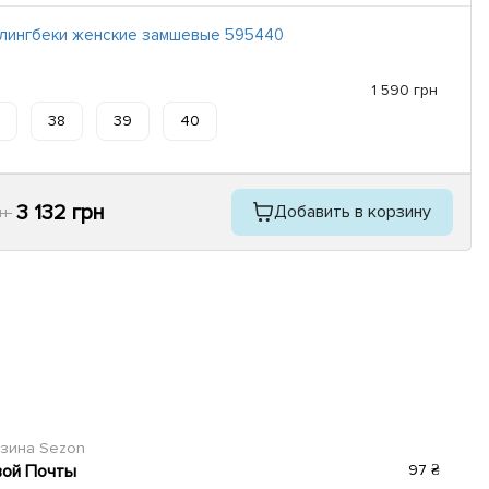
слингбеки женские замшевые 595440
1 590 грн
38
39
40
3 132 грн
Добавить в корзину
рн
азина Sezon
вой Почты
97 ₴