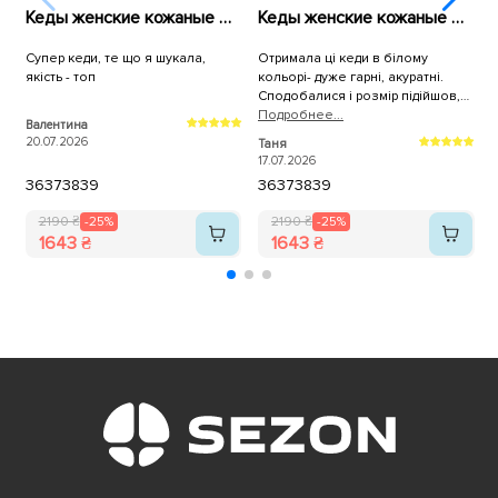
Кеды женские кожаные 596010 Белые
Кеды женские кожаные 589967 Белые
Супер кеди, те що я шукала,
Отримала ці кеди в білому
К
якість - топ
кольорі- дуже гарні, акуратні.
н
Сподобалися і розмір підійшов,
брала трішки більші. Дякую, як
Подробнее...
Валентина
A
завжди за оперативну доставку!
20.07.2026
1
Таня
17.07.2026
36
37
38
39
36
37
38
39
2190 ₴
-25%
2190 ₴
-25%
1643 ₴
1643 ₴