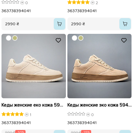
0
2
36
37
38
39
40
41
36
37
38
39
40
41
2990 ₴
2990 ₴
Кеды женские еко кожа 594370 Бежевые распродажа
Кеды женские эко кожа 594371 Темно Бежевые распродажа
1
0
36
37
38
39
40
41
36
37
38
39
40
41
990 ₴
-30%
990 ₴
-25%