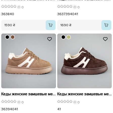
0
0
36
38
40
36
37
39
40
41
1590 ₴
1690 ₴
Кеды женские замшевые мех 593445 Бежевые
Кеды женские замшевые мех 593444 Коричневый
0
0
36
39
40
41
41