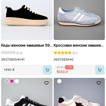
Кеды женские замшевые 594784 Черные
Кроссовки женские замшевые 594221 Голубые распродажа
0
1
36
37
38
39
40
41
36
37
38
39
40
2190 ₴
-25%
1490 ₴
1643 ₴