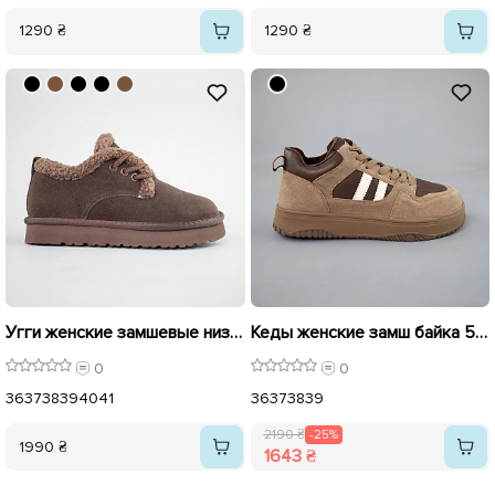
1290 ₴
1290 ₴
Угги женские замшевые низкие на меху 593255 Коричневый
Кеды женские замш байка 592959 Бежевые распродажа
0
0
36
37
38
39
40
41
36
37
38
39
2190 ₴
-25%
1990 ₴
1643 ₴