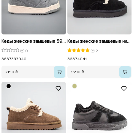
Кеды женские замшевые 592711 Серые
Кеды женские замшевые низкие на меху 593597 Черные
0
2
36
37
38
39
40
36
37
40
41
2190 ₴
1690 ₴