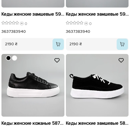
Кеды женские замшевые 594228 Серо Голубые
Кеды женские замшевые 594224 Розовые
0
0
36
37
38
39
40
36
37
38
39
40
2190 ₴
2190 ₴
Кеды женские кожаные 587956 Черные
Кеды женские замшевые 584947 Черные