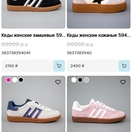
Кеды женские замшевые 594222 Черные
Кеды женские кожаные 594220 Бежевые
0
0
36
37
38
39
40
41
36
37
38
39
40
2190 ₴
2490 ₴