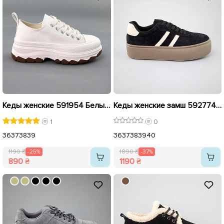
Кеды женские 591954 Белые распродажа
Кеды женские замш 592774 Черные распродажа
1
0
36
37
38
39
36
37
38
39
40
1190 ₴
-25%
1890 ₴
-37%
890 ₴
1190 ₴