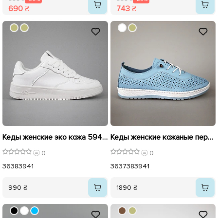
690 ₴
743 ₴
Кеды женские эко кожа 594369 Белые
Кеды женские кожаные перфорация 594311 Голубой
0
0
36
38
39
41
36
37
38
39
41
990 ₴
1890 ₴