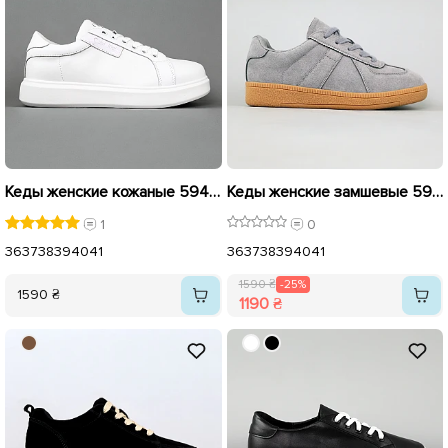
Кеды женские кожаные 594875 Белые
Кеды женские замшевые 594624 Серые распродажа
1
0
36
37
38
39
40
41
36
37
38
39
40
41
1590 ₴
-25%
1590 ₴
1190 ₴