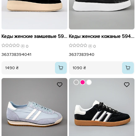
Кеды женские замшевые 594784 Черные
Кеды женские кожаные 594552 Черные
0
0
36
37
38
39
40
41
36
37
38
39
40
1490 ₴
1090 ₴