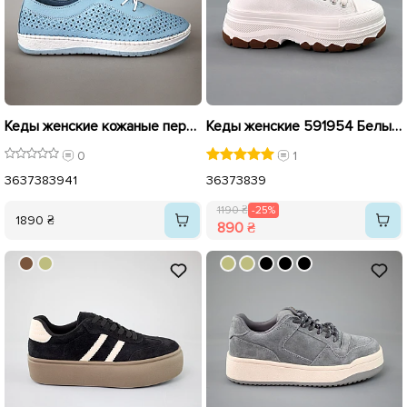
Кеды женские кожаные перфорация 594311 Голубой
Кеды женские 591954 Белые распродажа
0
1
36
37
38
39
41
36
37
38
39
1190 ₴
-25%
1890 ₴
890 ₴