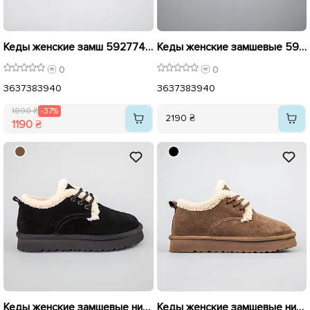
Кеды женские замш 592774 Черные распродажа
Кеды женские замшевые 592711 Серые
0
0
36
37
38
39
40
36
37
38
39
40
1890 ₴
-37%
2190 ₴
1190 ₴
Кеды женские замшевые низкие на меху 593597 Черные
Кеды женские замшевые низкие на меху 593596 Коричневые