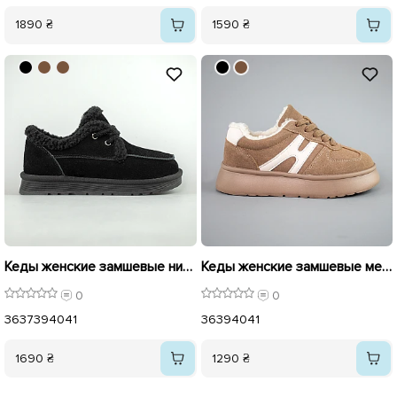
1890 ₴
1590 ₴
Кеды женские замшевые низкие на меху 593530 Черные
Кеды женские замшевые мех 593445 Бежевые
0
0
36
37
39
40
41
36
39
40
41
1690 ₴
1290 ₴