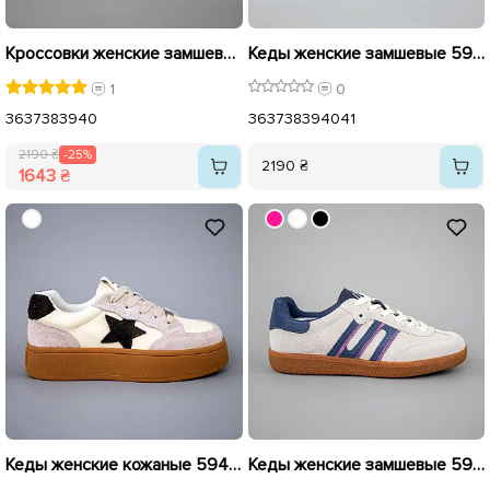
Кроссовки женские замшевые 594221 Голубые распродажа
Кеды женские замшевые 594222 Черные
1
0
36
37
38
39
40
36
37
38
39
40
41
2190 ₴
-25%
2190 ₴
1643 ₴
Кеды женские кожаные 594220 Бежевые
Кеды женские замшевые 594228 Серо Голубые