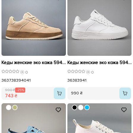
Кеды женские эко кожа 594371 Темно Бежевые распродажа
Кеды женские эко кожа 594369 Белые
0
0
36
37
38
39
40
41
36
38
39
41
990 ₴
-25%
990 ₴
743 ₴