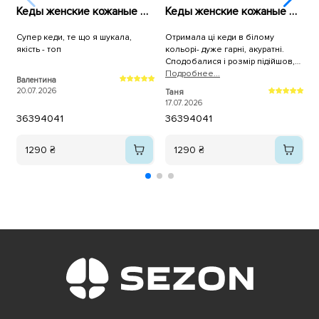
Кеды женские кожаные 596010 Белые
Кеды женские кожаные 589967 Белые
Супер кеди, те що я шукала,
Отримала ці кеди в білому
К
якість - топ
кольорі- дуже гарні, акуратні.
н
Сподобалися і розмір підійшов,
брала трішки більші. Дякую, як
Подробнее...
Валентина
A
завжди за оперативну доставку!
20.07.2026
1
Таня
17.07.2026
36
39
40
41
36
39
40
41
1290 ₴
1290 ₴