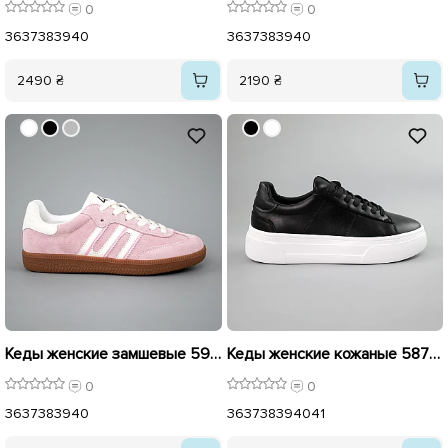
0
0
36
37
38
39
40
36
37
38
39
40
2490 ₴
2190 ₴
Кеды женские замшевые 594224 Розовые
Кеды женские кожаные 587956 Черные
0
0
36
37
38
39
40
36
37
38
39
40
41