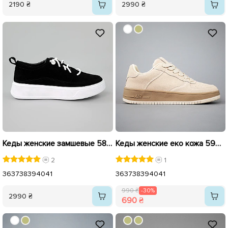
2190 ₴
2990 ₴
Кеды женские замшевые 584947 Черные
Кеды женские еко кожа 594370 Бежевые распродажа
2
1
36
37
38
39
40
41
36
37
38
39
40
41
990 ₴
-30%
2990 ₴
690 ₴