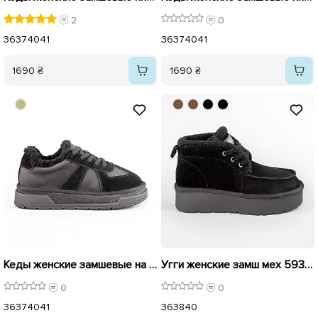
2
0
36
37
40
41
36
37
40
41
1690 ₴
1690 ₴
Кеды женские замшевые на меху 593468 Черные
Угги женские замш мех 593531 Черные
0
0
36
37
40
41
36
38
40