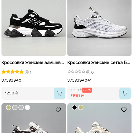
Кроссовки женские замшевые сетка 594872 Черные
Кроссовки женские сетка 594628 Серые распродажа
1
0
37
38
39
40
37
38
39
40
41
1290 ₴
-23%
1290 ₴
990 ₴