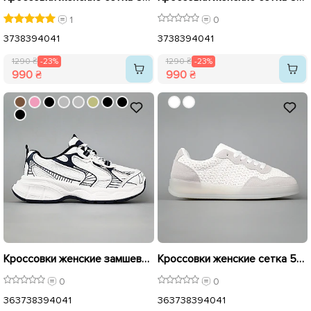
1
0
37
38
39
40
41
37
38
39
40
41
1290 ₴
-23%
1290 ₴
-23%
990 ₴
990 ₴
Кроссовки женские замшевые 594748 Белые с синим распродажа
Кроссовки женские сетка 594601 Белые
0
0
36
37
38
39
40
41
36
37
38
39
40
41