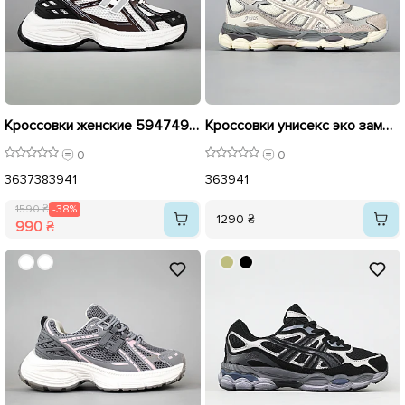
Кроссовки женские 594749 Белые с коричневым распродажа
Кроссовки унисекс эко замша сетка 594702 Бежевые
0
0
36
37
38
39
41
36
39
41
1590 ₴
-38%
1290 ₴
990 ₴