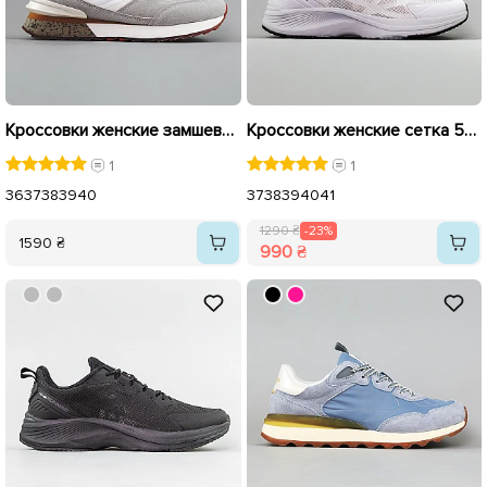
Кроссовки женские замшевые 594330 Белые Серые
Кроссовки женские сетка 594630 Светло-серые распродажа
1
1
36
37
38
39
40
37
38
39
40
41
1290 ₴
-23%
1590 ₴
990 ₴