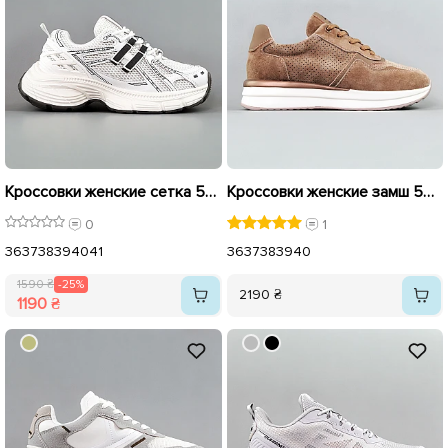
Кроссовки женские сетка 594965 Белые распродажа
Кроссовки женские замш 594327 Бежевые
0
1
36
37
38
39
40
41
36
37
38
39
40
1590 ₴
-25%
2190 ₴
1190 ₴