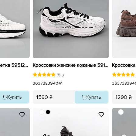
Кроссовки женские сетка 595126 Белые
Кроссовки женские кожаные 591339 Белые
3
36
37
38
39
40
41
36
37
38
39
4
1590 ₴
1290 ₴
Купить
Купить