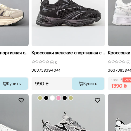
Кроссовки женские спортивная сетка 595075 Бежевые
Кроссовки женские спортивная сетка 594694 Черные
0
36
37
38
39
40
41
36
37
38
39
4
1890 ₴
-26
990 ₴
Купить
Купить
1390 ₴