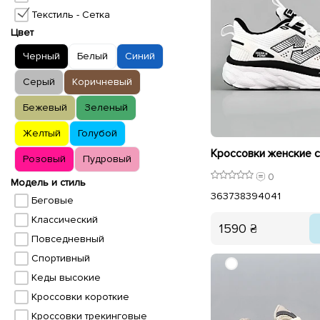
Текстиль - Сетка
Цвет
Черный
Белый
Синий
Серый
Коричневый
Бежевый
Зеленый
Желтый
Голубой
Розовый
Пудровый
0
Модель и стиль
36
37
38
39
40
41
Беговые
Классический
1590 ₴
Повседневный
Спортивный
Кеды высокие
Кроссовки короткие
Кроссовки трекинговые