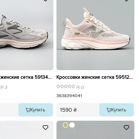
Кроссовки женские сетка 591343 Серые
Кроссовки женские сетка 595127 Бежевые с розовым
3
0
36
38
39
40
41
1590 ₴
Купить
Купить