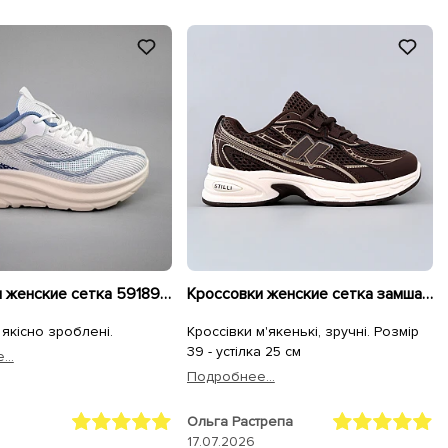
Кроссовки женские сетка 591891 Белые голубые
Кроссовки женские сетка замша 595412 Коричневый
 якісно зроблені.
Кроссівки м'якенькі, зручні. Розмір
39 - устілка 25 см
..
Подробнее...
Ольга Растрепа
17.07.2026