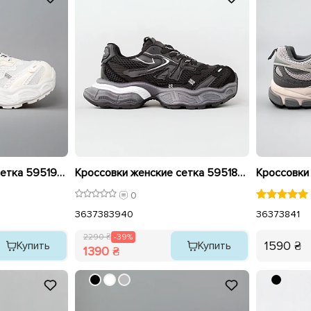
Кроссовки женские сетка 595190 Белые распродажа
Кроссовки женские сетка 595189 Черные распродажа
0
36
37
38
39
40
36
37
38
41
2290 ₴
-39%
1590 ₴
Купить
Купить
1390 ₴