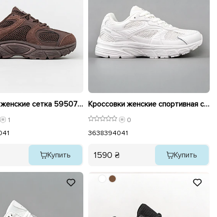
Кроссовки женские сетка 595073 Коричневый
Кроссовки женские спортивная сетка 595074 Белые
1
0
0
41
36
38
39
40
41
1590 ₴
Купить
Купить