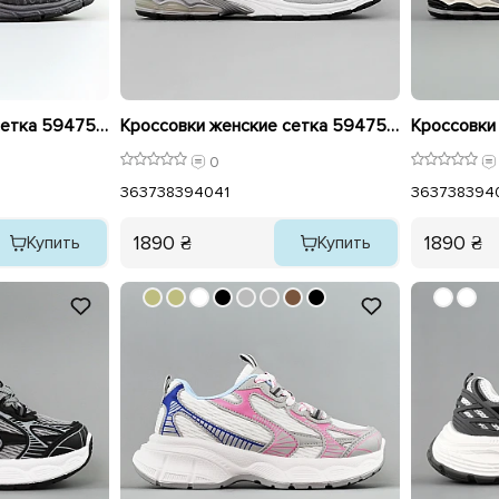
Кроссовки женские сетка 594751 Темно-серые.
Кроссовки женские сетка 594752 Серебристо серые
0
36
37
38
39
40
41
36
37
38
39
4
1890 ₴
1890 ₴
Купить
Купить