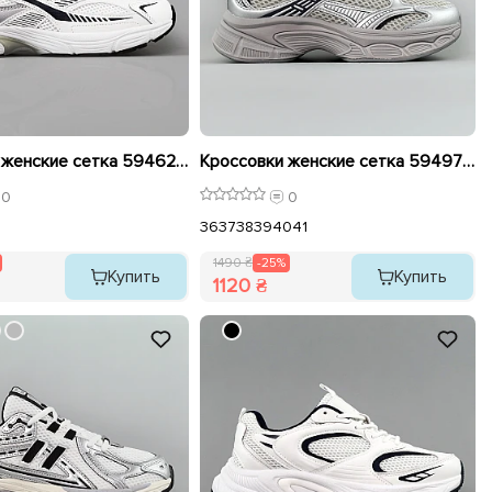
Кроссовки женские сетка 594625 Белые распродажа
Кроссовки женские сетка 594970 Серые серебристые распродажа
0
0
36
37
38
39
40
41
1490 ₴
-25%
Купить
Купить
1120 ₴