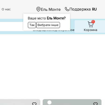
Поддержка
Ель Монте
RU
О нас
Ваше місто
Ель Монте?
1
1
0
Так
Вибрати інше
Входящие
Вход
Избранное
Корзина