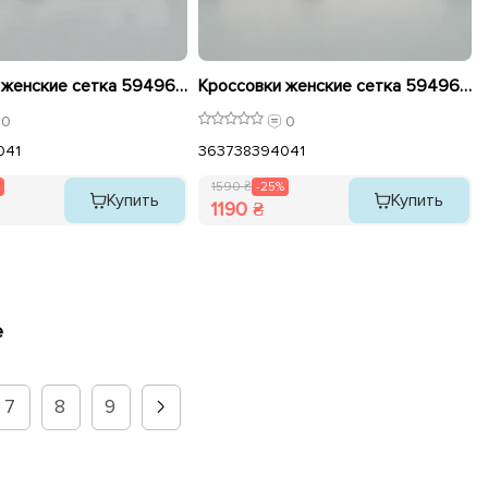
Кроссовки женские сетка 594964 Серые распродажа
Кроссовки женские сетка 594965 Белые распродажа
0
0
0
41
36
37
38
39
40
41
1590 ₴
-25%
Купить
Купить
1190 ₴
е
7
8
9