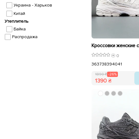
Украина - Харьков
Китай
Утеплитель
Байка
Распродажа
0
36
37
38
39
40
41
1890 ₴
-26%
1390 ₴