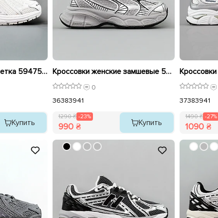
Кроссовки женские сетка 594754 Белые распродажа
Кроссовки женские замшевые 594961 Серебристые серые распродажа
0
36
38
39
41
37
38
39
41
1290 ₴
-23%
1490 ₴
-27%
Купить
Купить
990 ₴
1090 ₴