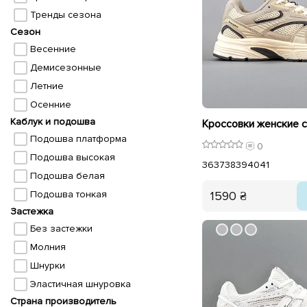
Тренды сезона
Сезон
Весенние
Демисезонные
Летние
Осенние
Каблук и подошва
Подошва платформа
0
Подошва высокая
36
37
38
39
40
41
Подошва белая
1590 ₴
Подошва тонкая
Застежка
Без застежки
Молния
Шнурки
Эластичная шнуровка
Страна производитель