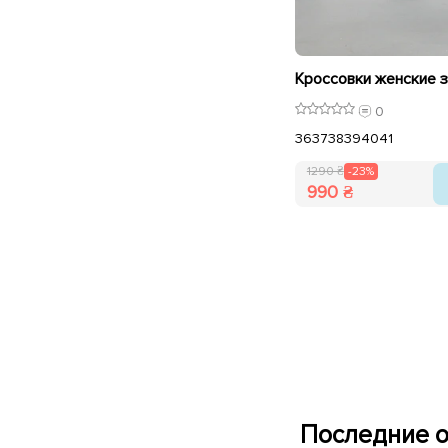
0
36
37
38
39
40
41
1290 ₴
-23%
990 ₴
Последние о