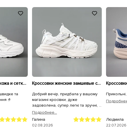
Кроссовки женские кожа и сетка 594681 Белые
Кроссовки женские замшевые сетка 595293 Белые
 швидке та
Добрий вечір, придбала у вашому
Прикольні,
ння 🤌
магазині кросівки, дуже
Подробнее.
задоволена, супер легкі та зручні, а
для чоловіка крокси, він теж
Подробнее...
задоволений. Дякуємо.
Галина
Людмила
02.08.2026
22.07.2026