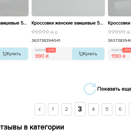
Кроссовки женские замшевые 594959 Черные с серым распродажа
Кроссовки женские замшевые 594960 Белые розовые распродажа
0
36
37
38
39
40
41
36
37
38
39
4
1290 ₴
-23%
1590 ₴
-25%
Купить
Купить
990 ₴
1190 ₴
Показать ещ
3
1
2
4
5
6
тзывы в категории