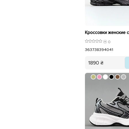
0
36
37
38
39
40
41
1890 ₴