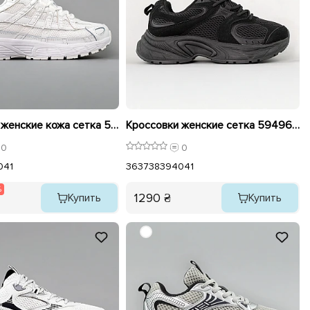
Кроссовки женские кожа сетка 595056 Белые распродажа
Кроссовки женские сетка 594962 Черные
0
0
0
41
36
37
38
39
40
41
%
1290 ₴
Купить
Купить