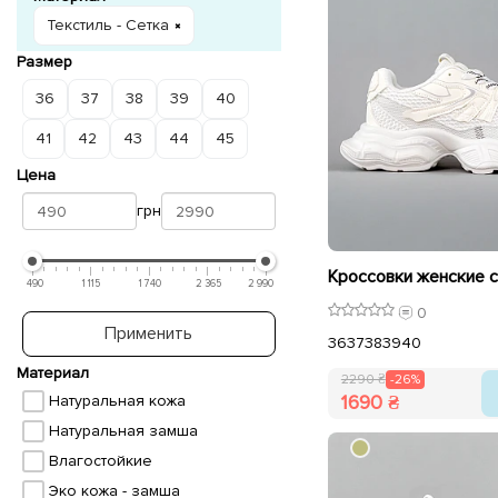
Текстиль - Сетка
Размер
36
37
38
39
40
41
42
43
44
45
Цена
грн
490
1 115
1 740
2 365
2 990
0
Применить
36
37
38
39
40
Материал
2290 ₴
-26%
1690 ₴
Натуральная кожа
Натуральная замша
Влагостойкие
Эко кожа - замша