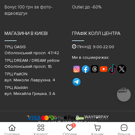
Бонус 100 грн за фото-
Outlet до -60%
відеовідгук
МАГАЗИНИ В КИЄВІ
ГРАФІК КОЛЛ ЦЕНТРА
ТРЦ OASIS
ПН-НД: 9:00-22:00
Оболонський просп. 47/42
Ми в соц.мережах:
ТРЦ DREAM / DREAM yellow
Оболонський просп, 1Б
ТРЦ РайON
вул. Миколи Лаврухіна, 4
ТРЦ Aladdin
Почати
діалог
вул. Михайла Гришка, 3 А
Copyright © 2010-2026 Sezon
1
Головна
Каталог
Обране
Кошик
Більше