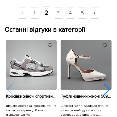
2
1
3
4
5
Останні відгуки в категорії
Кросівки жіночі спортивні сітка 594084 Сірі
Туфлі човники жіночі 589908 Білі
Швидка доставка! Кросівки точно
Шикарні ка́бли. Брала до дитини
Б
такі як на картинці. Розмір
на випускний, думала вони
підійшов . дякую
одноразові, а виявилось