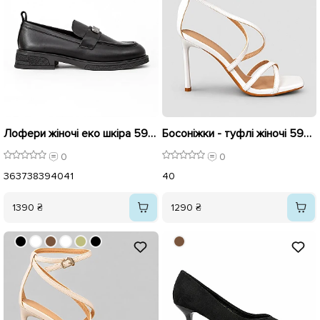
Лофери жіночі еко шкіра 595933 Чорні
Босоніжки - туфлі жіночі 595923 Білі
0
0
36
37
38
39
40
41
40
1390 ₴
1290 ₴