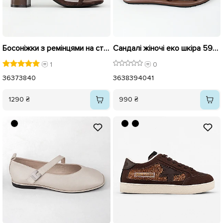
Босоніжки з ремінцями на стійкому каблуку 595986 Коричневі
Сандалі жіночі еко шкіра 595989 Коричневі
1
0
36
37
38
40
36
38
39
40
41
1290 ₴
990 ₴