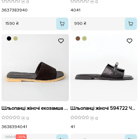
0
0
36
37
38
39
40
40
41
1590 ₴
990 ₴
Шльопанці жіночі екозамша 594604 Чорні розпродаж
Шльопанці жіночі 594722 Чорні
0
0
36
38
39
40
41
41
990 ₴
-30%