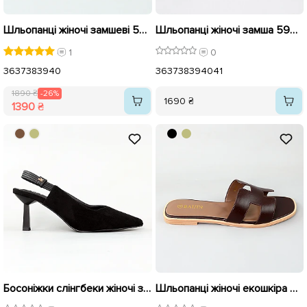
Шльопанці жіночі замшеві 595430 Бежеві розпродаж
Шльопанці жіночі замша 594439 Бежеві
1
0
36
37
38
39
40
36
37
38
39
40
41
1890 ₴
-26%
1690 ₴
1390 ₴
Босоніжки слінгбеки жіночі замшеві 595440 Чорні
Шльопанці жіночі екошкіра 594724 Коричневі