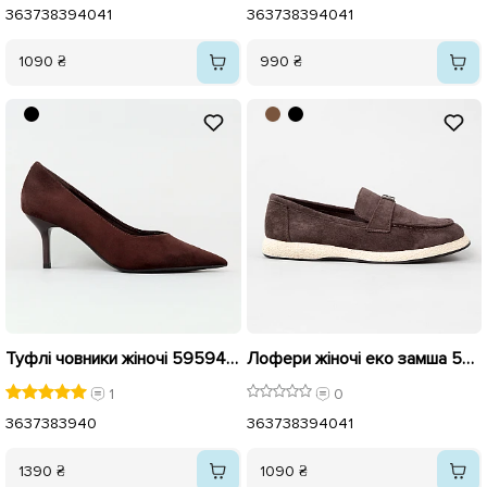
36
37
38
39
40
41
36
37
38
39
40
41
1090 ₴
990 ₴
Туфлі човники жіночі 595944 Коричневі
Лофери жіночі еко замша 595931 Коричневі
1
0
36
37
38
39
40
36
37
38
39
40
41
1390 ₴
1090 ₴