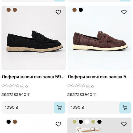
Лофери жіночі еко замш 595929 Чорні
Лофери жіночі еко замша 595932 Коричневі
0
0
36
37
38
39
40
41
36
37
38
39
40
41
1090 ₴
1090 ₴