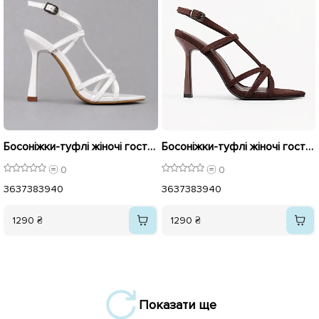
Босоніжки-туфлі жіночі гострий носок 595770 Білі
Босоніжки-туфлі жіночі гострий носок замш 595772 Коричневі
0
0
36
37
38
39
40
36
37
38
39
40
1290 ₴
1290 ₴
Показати ще