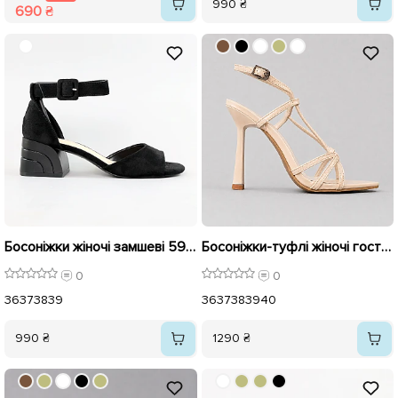
990 ₴
690 ₴
Босоніжки жіночі замшеві 591947 Чорні
Босоніжки-туфлі жіночі гострий носок 595769 Бежеві
0
0
36
37
38
39
36
37
38
39
40
990 ₴
1290 ₴