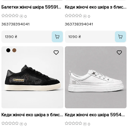
Балетки жіночі шкіра 595918 Бежеві
Кеди жіночі еко шкіра з блискучими вставками 595982 Коричневі
0
0
36
37
38
39
40
41
36
37
38
39
40
41
1390 ₴
1090 ₴
Кеди жіночі еко шкіра з блискучими вставками 595981 Чорні
Кеди жіночі еко шкіра 595444 Білі
0
0