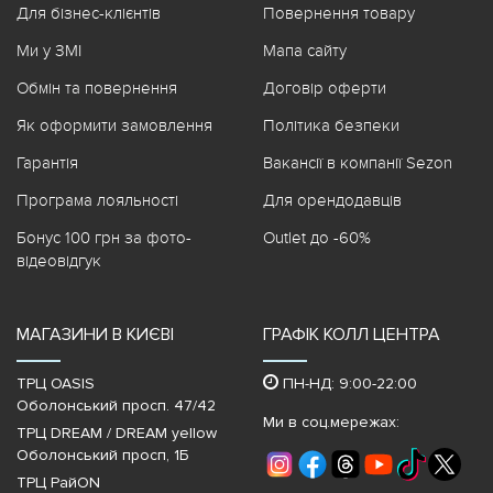
Для бізнес-клієнтів
Повернення товару
Ми у ЗМІ
Мапа сайту
Обмін та повернення
Договір оферти
Як оформити замовлення
Політика безпеки
Гарантія
Вакансії в компанії Sezon
Програма лояльності
Для орендодавців
Бонус 100 грн за фото-
Outlet до -60%
відеовідгук
МАГАЗИНИ В КИЄВІ
ГРАФІК КОЛЛ ЦЕНТРА
ТРЦ OASIS
ПН-НД: 9:00-22:00
Оболонський просп. 47/42
Ми в соц.мережах:
ТРЦ DREAM / DREAM yellow
Оболонський просп, 1Б
ТРЦ РайON