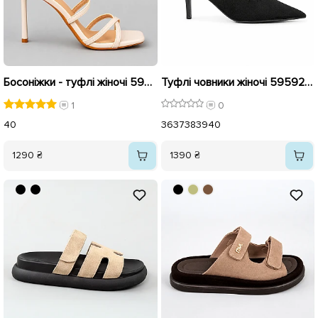
Босоніжки - туфлі жіночі 595924 Бежеві
Туфлі човники жіночі 595921 Чорні
1
0
40
36
37
38
39
40
1290 ₴
1390 ₴