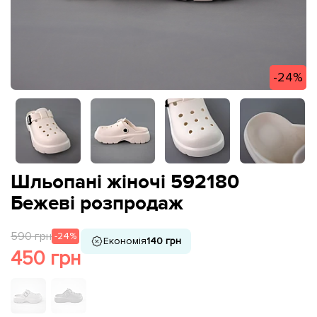
-24%
Шльопані жіночі 592180
Бежеві розпродаж
590 грн
-24%
Економія
140 грн
450 грн