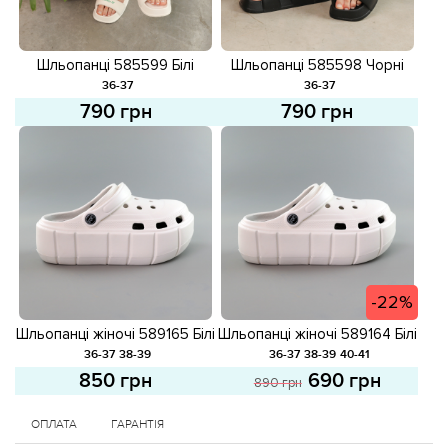
Шльопанці 585599 Білі
Шльопанці 585598 Чорні
36-37
36-37
790 грн
790 грн
-22%
Шльопанці жіночі 589165 Білі
Шльопанці жіночі 589164 Білі
розпродаж
36-37
38-39
36-37
38-39
40-41
850 грн
690 грн
890 грн
ОПЛАТА
ГАРАНТІЯ