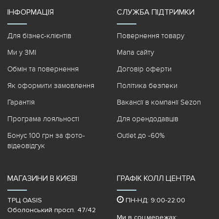
ІНФОРМАЦІЯ
СЛУЖБА ПІДТРИМКИ
Для бізнес-клієнтів
Повернення товару
Ми у ЗМІ
Мапа сайту
Обмін та повернення
Договір оферти
Як оформити замовлення
Політика безпеки
Гарантія
Вакансії в компанії Sezon
Програма лояльності
Для орендодавців
Бонус 100 грн за фото-
Outlet до -60%
відеовідгук
МАГАЗИНИ В КИЄВІ
ГРАФІК КОЛЛ ЦЕНТРА
ТРЦ OASIS
ПН-НД: 9:00-22:00
Оболонський просп. 47/42
Ми в соц.мережах: