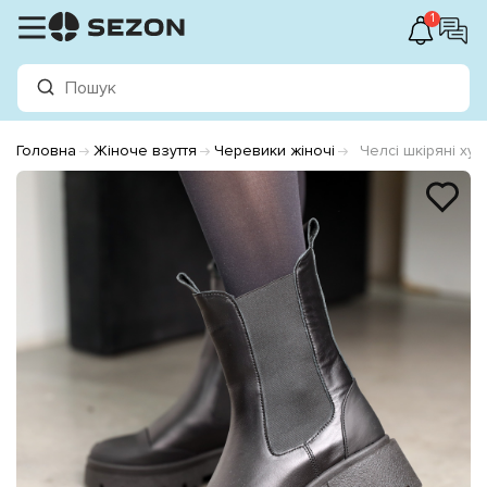
1
Головна
Жіноче взуття
Черевики жіночі
Челсі шкіряні ху