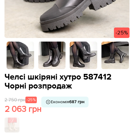
-25%
Челсі шкіряні хутро 587412
Чорні розпродаж
2 750 грн
-25%
Економія
687 грн
2 063 грн