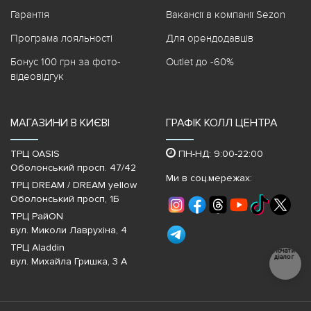
Гарантія
Вакансії в компанії Sezon
Програма лояльності
Для орендодавців
Бонус 100 грн за фото-
Outlet до -60%
відеовідгук
МАГАЗИНИ В КИЄВІ
ГРАФІК КОЛЛ ЦЕНТРА
ТРЦ OASIS
ПН-НД: 9:00-22:00
Оболонський просп. 47/42
Ми в соц.мережах:
ТРЦ DREAM / DREAM yellow
Оболонський просп, 1Б
ТРЦ РайON
вул. Миколи Лаврухіна, 4
ТРЦ Aladdin
Почати
діалог
вул. Михайла Гришка, 3 А