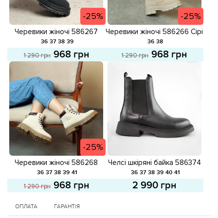
-25%
-25%
Черевики жіночі 586267
Черевики жіночі 586266 Сірі
Чорні розпродаж
розпродаж
36
37
38
39
36
38
968 грн
968 грн
1 290 грн
1 290 грн
-25%
Черевики жіночі 586268
Челсі шкіряні байка 586374
Світло-бежеві розпродаж
Чорні
36
37
38
39
41
36
37
38
39
40
41
968 грн
2 990 грн
1 290 грн
ОПЛАТА
ГАРАНТІЯ