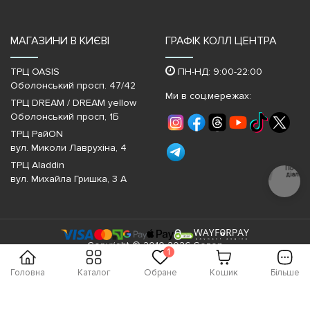
МАГАЗИНИ В КИЄВІ
ГРАФІК КОЛЛ ЦЕНТРА
ТРЦ OASIS
ПН-НД: 9:00-22:00
Оболонський просп. 47/42
Ми в соц.мережах:
ТРЦ DREAM / DREAM yellow
Оболонський просп, 1Б
ТРЦ РайON
вул. Миколи Лаврухіна, 4
ТРЦ Aladdin
Почати
діалог
вул. Михайла Гришка, 3 А
Copyright © 2010-2026 Sezon
1
Головна
Каталог
Обране
Кошик
Більше