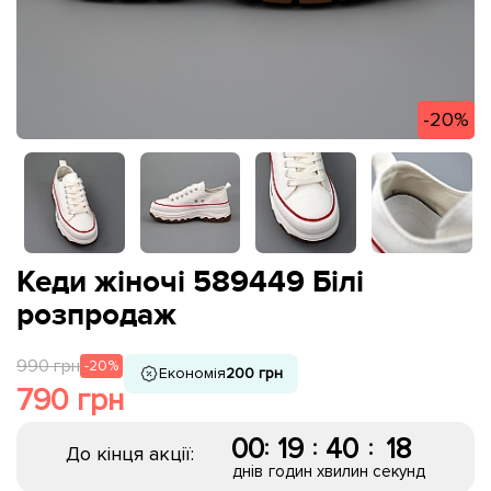
-20%
Кеди жіночі 589449 Білі
розпродаж
990 грн
-20%
Економія
200 грн
790 грн
00
19
40
18
:
:
:
До кінця акції:
днів
годин
хвилин
секунд