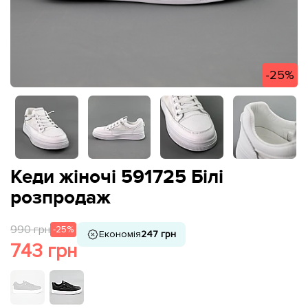
-25%
Кеди жіночі 591725 Білі
розпродаж
990 грн
-25%
Економія
247 грн
743 грн