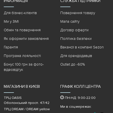
ІНФОРМАЦІЯ
СЛУЖБА ПІДТРИМКИ
Для бізнес-клієнтів
Повернення товару
Ми у ЗМІ
Мапа сайту
Обмін та повернення
Договір оферти
Як оформити замовлення
Політика безпеки
Гарантія
Вакансії в компанії Sezon
Програма лояльності
Для орендодавців
Бонус 100 грн за фото-
Outlet до -60%
відеовідгук
МАГАЗИНИ В КИЄВІ
ГРАФІК КОЛЛ ЦЕНТРА
ТРЦ OASIS
ПН-НД: 9:00-22:00
Оболонський просп. 47/42
Ми в соц.мережах:
ТРЦ DREAM / DREAM yellow