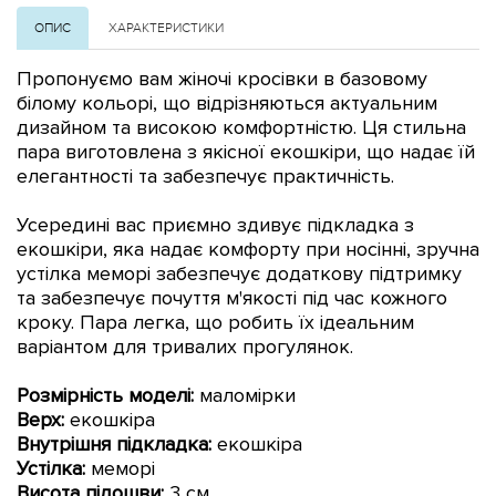
ОПИС
ХАРАКТЕРИСТИКИ
Пропонуємо вам жіночі кросівки в базовому
білому кольорі, що відрізняються актуальним
дизайном та високою комфортністю. Ця стильна
пара виготовлена з якісної екошкіри, що надає їй
елегантності та забезпечує практичність.
Усередині вас приємно здивує підкладка з
екошкіри, яка надає комфорту при носінні
, зручна
устілка меморі забезпечує додаткову підтримку
та забезпечує почуття м'якості під час кожного
кроку.
Пара легка, що робить їх ідеальним
варіантом для тривалих прогулянок.
Розмірність моделі:
маломірки
Верх:
екошкіра
Внутрішня підкладка:
екошкіра
Устілка:
меморі
Висота підошви:
3 см