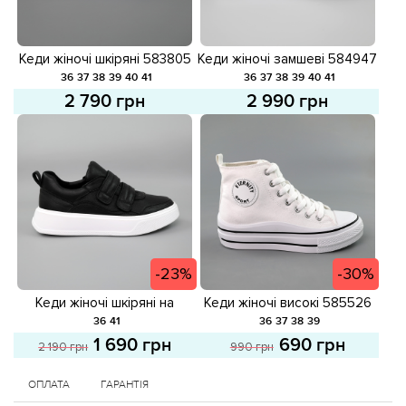
Кеди жіночі шкіряні 583805
Кеди жіночі замшеві 584947
Білі
Чорні
36
37
38
39
40
41
36
37
38
39
40
41
2 790 грн
2 990 грн
-23%
-30%
Кеди жіночі шкіряні на
Кеди жіночі високі 585526
липучках 585119 Чорні
Білі розпродаж
36
41
36
37
38
39
розпродаж
1 690 грн
690 грн
2 190 грн
990 грн
ОПЛАТА
ГАРАНТІЯ