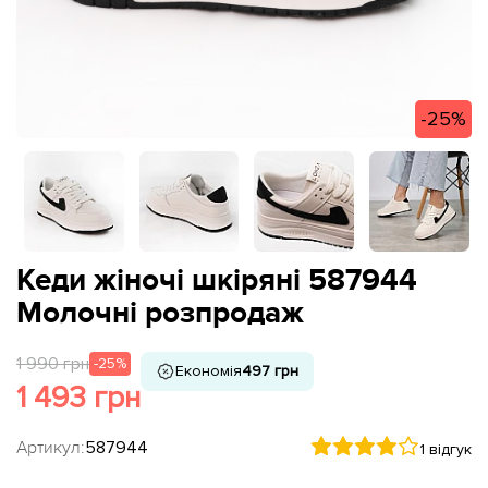
-25%
Кеди жіночі шкіряні 587944
Молочні розпродаж
1 990 грн
-25%
Економія
497 грн
1 493 грн
Артикул:
587944
1 відгук