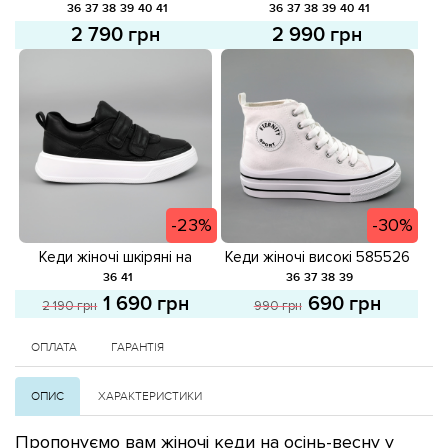
Білі
Чорні
36
37
38
39
40
41
36
37
38
39
40
41
2 790 грн
2 990 грн
-23%
-30%
Кеди жіночі шкіряні на
Кеди жіночі високі 585526
липучках 585119 Чорні
Білі розпродаж
36
41
36
37
38
39
розпродаж
1 690 грн
690 грн
2 190 грн
990 грн
ОПЛАТА
ГАРАНТІЯ
ОПИС
ХАРАКТЕРИСТИКИ
Пропонуємо вам жіночі кеди на осінь-весну у