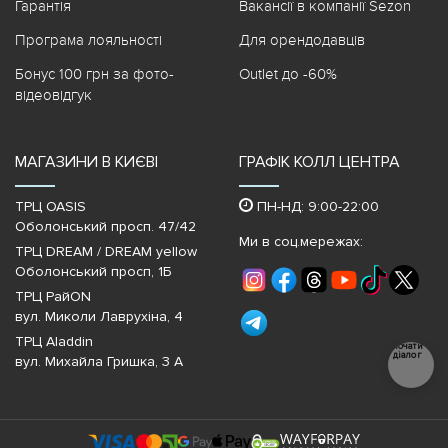
Гарантія
Вакансії в компанії Sezon
Програма лояльності
Для орендодавців
Бонус 100 грн за фото-
Outlet до -60%
відеовідгук
МАГАЗИНИ В КИЄВІ
ГРАФІК КОЛЛ ЦЕНТРА
ТРЦ OASIS
ПН-НД: 9:00-22:00
Оболонський просп. 47/42
Ми в соц.мережах:
ТРЦ DREAM / DREAM yellow
Оболонський просп, 1Б
ТРЦ РайON
вул. Миколи Лаврухіна, 4
ТРЦ Aladdin
Почати
діалог
вул. Михайла Гришка, 3 А