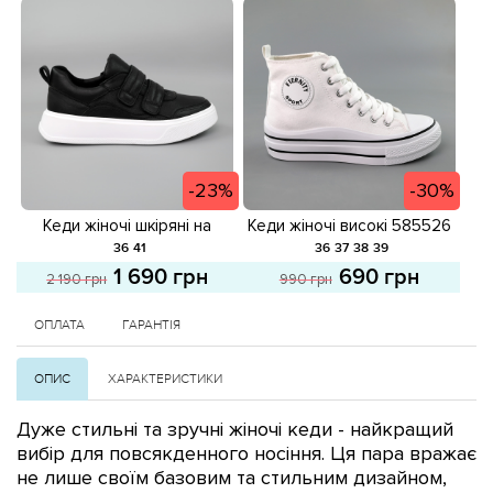
-23%
-30%
Кеди жіночі шкіряні на
Кеди жіночі високі 585526
липучках 585119 Чорні
Білі розпродаж
36
41
36
37
38
39
розпродаж
1 690 грн
690 грн
2 190 грн
990 грн
ОПЛАТА
ГАРАНТІЯ
ОПИС
ХАРАКТЕРИСТИКИ
Дуже стильні та зручні жіночі кеди
- найкращий
вибір для повсякденного носіння.
Ця пара вражає
не лише своїм базовим та стильним дизайном,