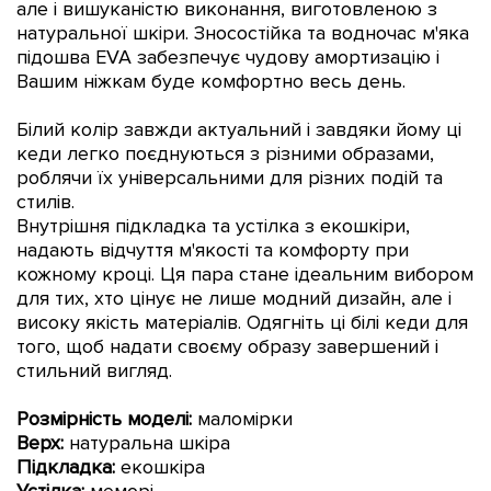
але і вишуканістю виконання, виготовленою з
натуральної шкіри. Зносостійка та водночас м'яка
підошва EVA забезпечує чудову амортизацію і
Вашим ніжкам буде комфортно весь день.
Білий колір завжди актуальний і завдяки йому ці
кеди легко поєднуються з різними образами,
роблячи їх універсальними для різних подій та
стилів.
Внутрішня підкладка та устілка з екошкіри,
надають відчуття м'якості та комфорту при
кожному кроці. Ця пара стане ідеальним вибором
для тих, хто цінує не лише модний дизайн, але і
високу якість матеріалів.
Одягніть ці білі кеди для
того, щоб надати своєму образу завершений і
стильний вигляд.
Розмірність моделі:
маломірки
Верх:
натуральна шкіра
Підкладка:
екошкіра
Устілка:
меморі