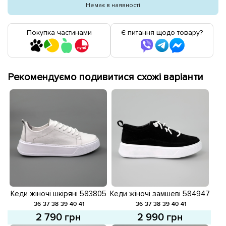
Немає в наявності
Покупка частинами
Є питання щодо товару?
Рекомендуємо подивитися схожі варіанти
Кеди жіночі шкіряні 583805
Кеди жіночі замшеві 584947
Білі
Чорні
36
37
38
39
40
41
36
37
38
39
40
41
2 790 грн
2 990 грн