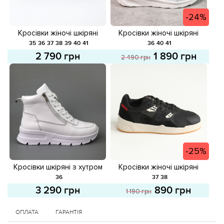
-24%
Кросівки жіночі шкіряні
Кросівки жіночі шкіряні
581671 Чорні
582138 Білі розпродаж
35
36
37
38
39
40
41
36
40
41
2 790 грн
1 890 грн
2 490 грн
-25%
Кросівки шкіряні з хутром
Кросівки жіночі шкіряні
587647 Білі
587866 Чорні розпродаж
36
37
38
3 290 грн
890 грн
1 190 грн
ОПЛАТА
ГАРАНТІЯ