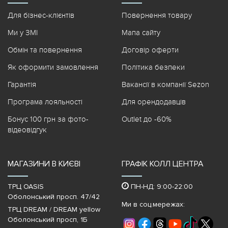
Для бізнес-клієнтів
Повернення товару
Ми у ЗМІ
Мапа сайту
Обмін та повернення
Договір оферти
Як оформити замовлення
Політика безпеки
Гарантія
Вакансії в компанії Sezon
Програма лояльності
Для орендодавців
Бонус 100 грн за фото-
Outlet до -60%
відеовідгук
МАГАЗИНИ В КИЄВІ
ГРАФІК КОЛЛ ЦЕНТРА
ТРЦ OASIS
ПН-НД: 9:00-22:00
Оболонський просп. 47/42
Ми в соц.мережах:
ТРЦ DREAM / DREAM yellow
Оболонський просп, 1Б