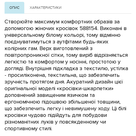
ОПИС
ХАРАКТЕРИСТИКИ
Створюйте максимум комфортних образів за
допомогою жіночих кросівок 588154. Виконані в
універсальному білому кольорі, тому відмінно
поєднуватимуться з аутфітами будь-яких
колірних гам. Верх виготовлений з
повітропроникної сітки, тому виріб відрізняється
легкістю та комфортом у носінні, простотою у
догляді.
Внутрішня підкладка з текстилю,
устілка
-
просиліконена, текстильна
,
що забезпечить
зручність протягом дня.
Акуратний дизайн цієї
оригінальної моделі «кросівки-шкарпетки»
доповнений завищеним язичком та
ергономічною підошвою збільшеної товщини,
що
забезпечить легку і невимушену ходу
.
Ці білі
кросівки чудово підійдуть для побудови
різноманітних луків у повсякденному чи
спортивному стилі.