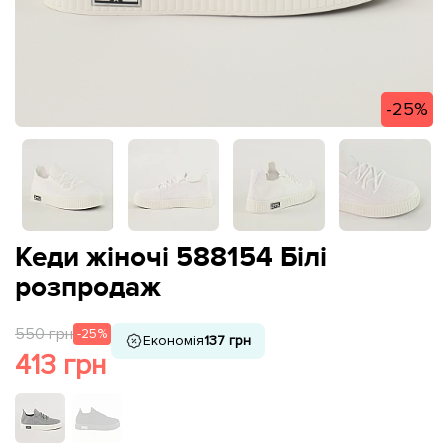
-25%
Кеди жіночі 588154 Білі
розпродаж
550 грн
-25%
Економія
137 грн
413 грн