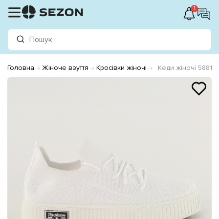
1
Головна
Жіноче взуття
Кросівки жіночі
Кеди жіночі 58815