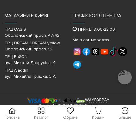
МАГАЗИНИ В КИЄВІ
ГРАФІК КОЛЛ ЦЕНТРА
ТРЦ OASIS
ПН-НД: 9:00-22:00
Оболонський просп. 47/42
Ми в соц.мережах:
ТРЦ DREAM / DREAM yellow
Оболонський просп, 1Б
ТРЦ РайON
вул. Миколи Лаврухіна, 4
ТРЦ Aladdin
Почати
діалог
вул. Михайла Гришка, 3 А
Copyright © 2010-2026 Sezon
Головна
Каталог
Обране
Кошик
Більше