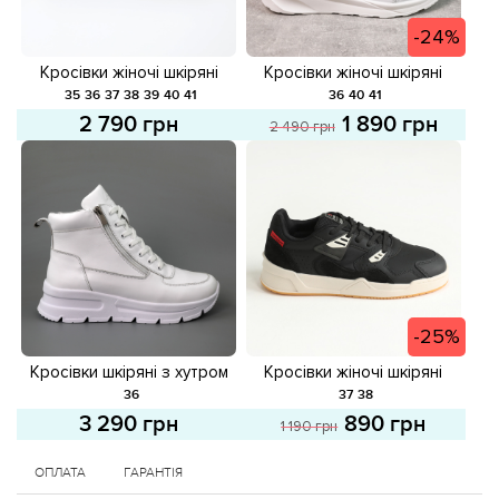
-24%
Кросівки жіночі шкіряні
Кросівки жіночі шкіряні
581671 Чорні
582138 Білі розпродаж
35
36
37
38
39
40
41
36
40
41
2 790 грн
1 890 грн
2 490 грн
-25%
Кросівки шкіряні з хутром
Кросівки жіночі шкіряні
587647 Білі
587866 Чорні розпродаж
36
37
38
3 290 грн
890 грн
1 190 грн
ОПЛАТА
ГАРАНТІЯ