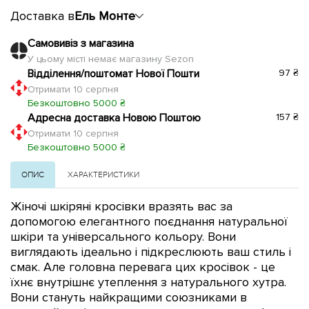
Доставка в
Ель Монте
Самовивіз з магазина
У цьому місті немає магазину Sezon
Відділення/поштомат Нової Пошти
97 ₴
Отримати 10 серпня
Безкоштовно 5000 ₴
Адресна доставка Новою Поштою
157 ₴
Отримати 10 серпня
Безкоштовно 5000 ₴
ОПИС
ХАРАКТЕРИСТИКИ
Жіночі шкіряні кросівки вразять вас за
допомогою елегантного поєднання натуральної
шкіри та універсального кольору.
Вони
виглядають ідеально і підкреслюють ваш стиль і
смак. Але головна перевага цих кросівок - це
їхнє внутрішнє утеплення з
натурального
хутра.
Вони стануть найкращими союзниками в