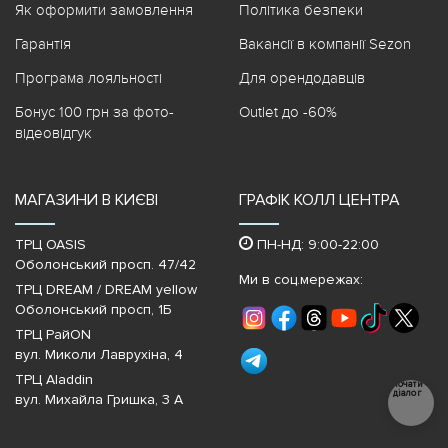
Як оформити замовлення
Політика безпеки
Гарантія
Вакансії в компанії Sezon
Програма лояльності
Для орендодавців
Бонус 100 грн за фото-
Outlet до -60%
відеовідгук
МАГАЗИНИ В КИЄВІ
ГРАФІК КОЛЛ ЦЕНТРА
ТРЦ OASIS
ПН-НД: 9:00-22:00
Оболонський просп. 47/42
Ми в соц.мережах:
ТРЦ DREAM / DREAM yellow
Оболонський просп, 1Б
ТРЦ РайON
вул. Миколи Лаврухіна, 4
ТРЦ Aladdin
Почати
діалог
вул. Михайла Гришка, 3 А