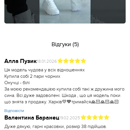
Відгуки (5)
Алла Пузик
18.01.2026
Ця модель чудова у всіх відношеннях
Купила собі 2 пари чорних
Онучці - білі
За моєю рекомендацією купила собі такі ж дружина мого
сина. Всі дуже задоволені. Шкода , що ця модель поки
що знята з продажу. Харків💛💙тримайся🙏🏻🙏🏻🙏🏻
Відповісти
Валентина Баранец
19.02.2025
Дуже дякую, гарні красовки, розмір 38 підійшов.