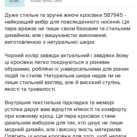
ОПИС
ХАРАКТЕРИСТИКИ
Дуже стильні та зручні жіночі кросівки
587945 -
найкращий вибір для повсякденного носіння.
Ця
пара вражає не лише своїм базовим та стильним
дизайном, але і вишуканістю виконання,
виготовленою з натуральної шкіри.
Чорний колір завжди актуальний і завдяки йому
ці кросівки легко поєднуються з різними
образами, роблячи їх універсальними для різних
подій та стилів. Натуральна шкіра надає їм не
лише стильний вигляд, але й високий ступінь
якості та тривалості.
Внутрішня текстильна підкладка та меморі
устілка дарує вам відчуття м'якості та комфорту
при кожному кроці. Ця пара кросівок стане
ідеальним вибором для тих, хто цінує не лише
модний дизайн, але і високу якість матеріалів.
Одягніть ці чорні кросівки для того, щоб надати