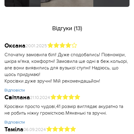
Відгуки (13)
Оксана
20.01.2025
Спочатку замовила білі! Дуже сподобались! Повноміри,
шкіра м'яка, комфортні! Замовила ще одні в беж.кольорі,
але вони виявились для вузької ступні! Надіюсь, що
щось придумаю!
Кросівки дуже зручні! Мій рекомендацьйон!
Відповісти
Світлана
21.10.2024
Кросівки просто чудові,41 розмір виглядає акуратно та
не робить ніжку громісткою.Мякенькі та зручні.
Відповісти
Таміла
06.09.2024