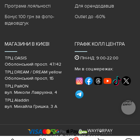
Програма лояльності
Для орендодавців
Бонус 100 грн за фото-
Outlet до -60%
відеовідгук
МАГАЗИНИ В КИЄВІ
ГРАФІК КОЛЛ ЦЕНТРА
ТРЦ OASIS
ПН-НД: 9:00-22:00
Оболонський просп. 47/42
Ми в соц.мережах:
ТРЦ DREAM / DREAM yellow
Оболонський просп, 1Б
ТРЦ РайON
вул. Миколи Лаврухіна, 4
ТРЦ Aladdin
Почати
діалог
вул. Михайла Гришка, 3 А
Copyright © 2010-2026 Sezon
1