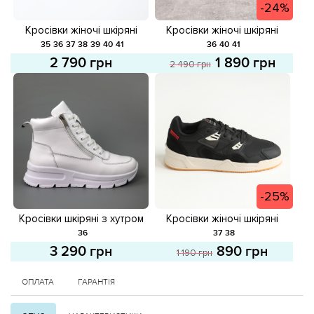
-24%
Кросівки жіночі шкіряні
Кросівки жіночі шкіряні
581671 Чорні
582138 Білі розпродаж
35
36
37
38
39
40
41
36
40
41
2 790 грн
1 890 грн
2 490 грн
-25%
Кросівки шкіряні з хутром
Кросівки жіночі шкіряні
587647 Білі
587866 Чорні розпродаж
36
37
38
3 290 грн
890 грн
1 190 грн
ОПЛАТА
ГАРАНТІЯ