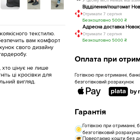
У цьому місті немає магаз
Відділення/поштомат Но
Отримати 7 серпня
Безкоштовно 5000 ₴
Адресна доставка Ново
окоякісного текстилю.
Отримати 7 серпня
езпечить вам комфорт
Безкоштовно 5000 ₴
рахунок свого дизайну
гардеробу.
Оплата при отрим
 хто цінує не лише
ніть ці кросівки для
Готівкою при отриманні, бан
ильний вигляд.
безготівковий розрахунок
Гарантія
Готівкою при отриманні, 
безготівковий розрахуно
Повертаємо кошти без до