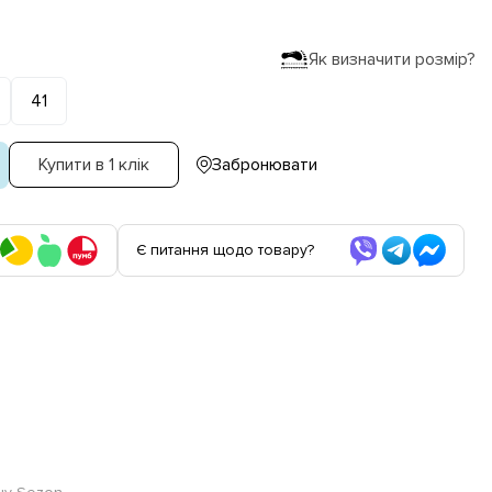
Як визначити розмір?
41
Купити в 1 клік
Забронювати
Є питання щодо товару?