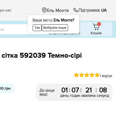
Підтримка
Ель Монте
UA
ро нас
Ваше місто
Ель Монте?
1
1
0
Так
Вибрати інше
Вхідні
Вхiд
Обране
Кошик
 сітка 592039 Темно-сірі
1 відгук
00 грн
01
07
21
07
:
:
:
До кінця
акції:
день
годин
хвилина
секунд