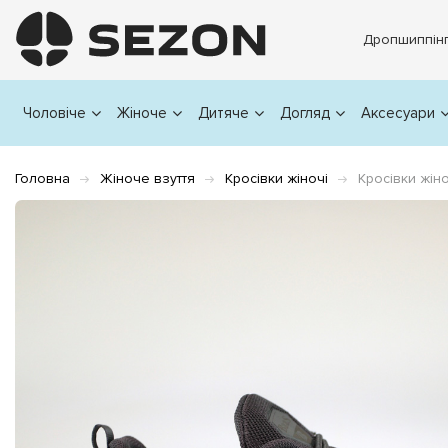
Дропшиппін
Чоловіче
Жіноче
Дитяче
Догляд
Аксесуари
Головна
Жіноче взуття
Кросівки жіночі
Кросівки жін