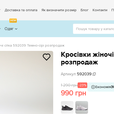
г
Доставка та оплата
Як визначити розмір
Блог
Контакти
П
NEW
Одяг
очі сітка 592039 Темно-сірі розпродаж
Кросівки жіночі
розпродаж
Артикул:
592039
1 290 грн
-23%
Економія
3
990 грн