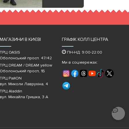
МАГАЗИНИ В КИЄВІ
ГРАФІК КОЛЛ ЦЕНТРА
ТРЦ OASIS
ПН-НД: 9:00-22:00
Оболонський просп. 47/42
Ми в соц.мережах:
ТРЦ DREAM / DREAM yellow
Оболонський просп, 1Б
ТРЦ РайON
вул. Миколи Лаврухіна, 4
ТРЦ Aladdin
вул. Михайла Гришка, 3 А