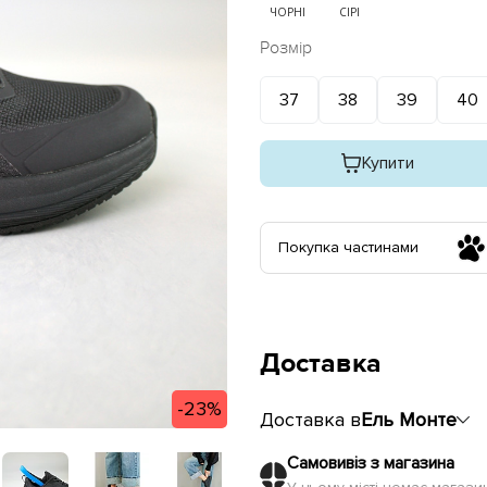
ЧОРНІ
СІРІ
Розмір
37
38
39
40
Купити
Покупка частинами
Доставка
-23%
Доставка в
Ель Монте
Самовивіз з магазина