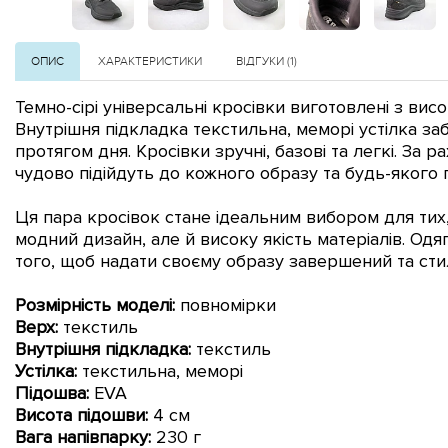
ОПИС
ХАРАКТЕРИСТИКИ
ВІДГУКИ (1)
Темно-сірі універсальні кросівки виготовлені з вис
Внутрішня підкладка текстильна, меморі устілка
заб
протягом дня. Кросівки
зручні, базові та легкі. За 
чудово підійдуть до кожного образу та будь-якого 
Ц
я пара кросівок стане ідеальним вибором для тих,
модний дизайн, але й високу якість матеріалів.
Одяг
того, щоб надати своєму образу завершений та ст
Розмірність моделі:
повномірки
Верх:
текстиль
Внутрішня підкладка:
текстиль
Устілка:
текстильна, меморі
Підошва:
EVA
Висота підошви:
4 см
Вага напівпарку:
230 г