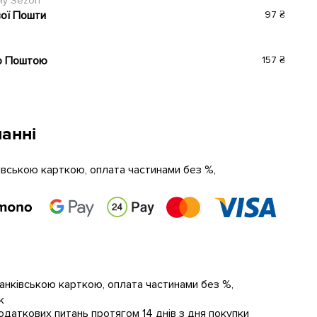
ину Sezon
вої Пошти
97 ₴
ю Поштою
157 ₴
анні
ківською карткою, оплата частинами без %,
банківською карткою, оплата частинами без %,
к
даткових питань протягом 14 днів з дня покупки