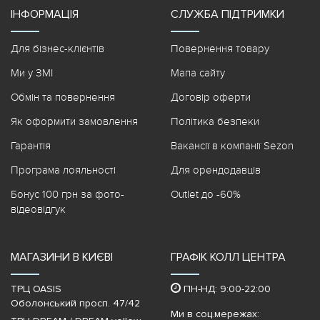
ІНФОРМАЦІЯ
СЛУЖБА ПІДТРИМКИ
Для бізнес-клієнтів
Повернення товару
Ми у ЗМІ
Мапа сайту
Обмін та повернення
Договір оферти
Як оформити замовлення
Політика безпеки
Гарантія
Вакансії в компанії Sezon
Програма лояльності
Для орендодавців
Бонус 100 грн за фото-
Outlet до -60%
відеовідгук
МАГАЗИНИ В КИЄВІ
ГРАФІК КОЛЛ ЦЕНТРА
ТРЦ OASIS
ПН-НД: 9:00-22:00
Оболонський просп. 47/42
Ми в соц.мережах: