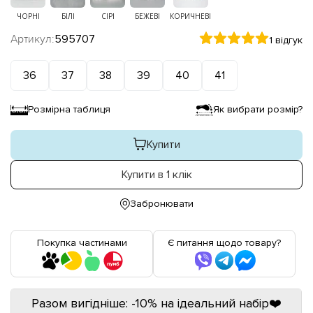
ЧОРНІ
БІЛІ
СІРІ
БЕЖЕВІ
КОРИЧНЕВІ
Артикул:
595707
1 відгук
36
37
38
39
40
41
Розмірна таблиця
Як вибрати розмір?
Купити
Купити в 1 клік
Забронювати
Покупка частинами
Є питання щодо товару?
Разом вигідніше: -10% на ідеальний набір❤️