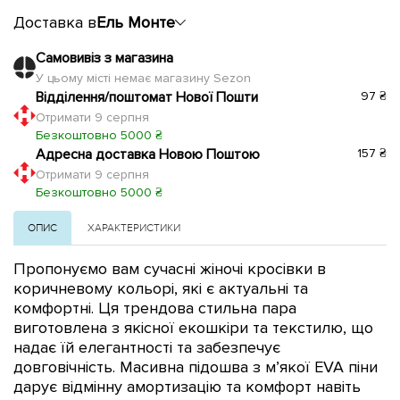
Доставка в
Ель Монте
Самовивіз з магазина
У цьому місті немає магазину Sezon
Відділення/поштомат Нової Пошти
97 ₴
Отримати 9 серпня
Безкоштовно 5000 ₴
Адресна доставка Новою Поштою
157 ₴
Отримати 9 серпня
Безкоштовно 5000 ₴
ОПИС
ХАРАКТЕРИСТИКИ
Пропонуємо вам сучасні жіночі кросівки в
коричневому кольорі, які є актуальні та
комфортні. Ця трендова стильна пара
виготовлена з якісної екошкіри та текстилю
, що
надає їй елегантності та забезпечує
довговічність. Масивна підошва з м’якої EVA піни
дарує відмінну амортизацію та комфорт навіть