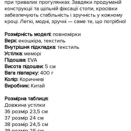
при тривалих прогулянках. Завдяки продуманій
конструкції та щільній фіксації стопи, кросівки
забезпечують стабільність і зручність у кожному
кроці. Легкі, модні, зручні — саме те, що потрібно!
Розмірність моделі:
повномірки
Верх:
екошкіра, текстиль
Внутрішня підкладка:
текстиль
Устілка:
меморі
Підошва:
EVA
Висота підошви:
5 см
Вага півпарку:
400 г
Колір:
Коричневі
Виробник:
Китай
Розмірна таблиця:
Довжина устілки
36 розмір 23,5 см
37 розмір 24 см
38 розмір 24,5 см
39 розмір 25 см