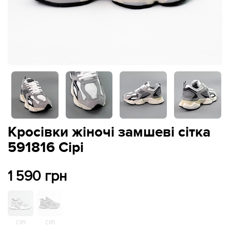
Кросівки жіночі замшеві сітка
591816 Сірі
1 590 грн
СІРІ
СІРІ