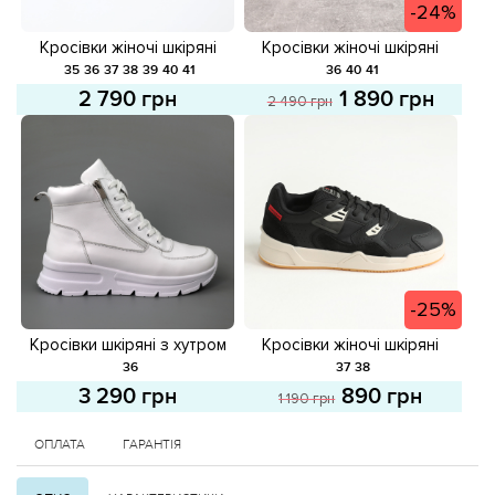
-24%
Кросівки жіночі шкіряні
Кросівки жіночі шкіряні
581671 Чорні
582138 Білі розпродаж
35
36
37
38
39
40
41
36
40
41
2 790 грн
1 890 грн
2 490 грн
-25%
Кросівки шкіряні з хутром
Кросівки жіночі шкіряні
587647 Білі
587866 Чорні розпродаж
36
37
38
3 290 грн
890 грн
1 190 грн
ОПЛАТА
ГАРАНТІЯ