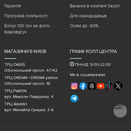
Гарантія
Вакансії в компанії Sezon
Програма лояльності
Для орендодавців
Бонус 100 грн за фото-
Outlet до -60%
відеовідгук
МАГАЗИНИ В КИЄВІ
ГРАФІК КОЛЛ ЦЕНТРА
ТРЦ OASIS
ПН-НД: 9:00-22:00
Оболонський просп. 47/42
Ми в соц.мережах:
ТРЦ DREAM / DREAM yellow
Оболонський просп, 1Б
ТРЦ РайON
вул. Миколи Лаврухіна, 4
ТРЦ Aladdin
Почати
діалог
вул. Михайла Гришка, 3 А