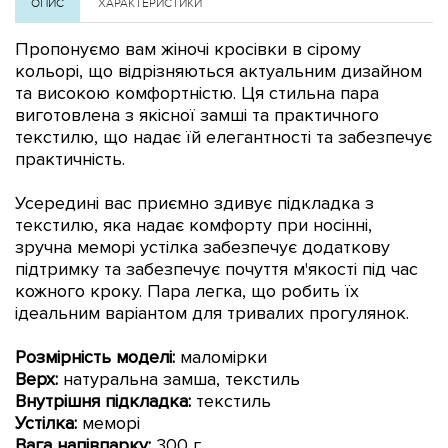
ОПИС
ХАРАКТЕРИСТИКИ
Пропонуємо вам жіночі кросівки в сірому
кольорі, що відрізняються актуальним дизайном
та високою комфортністю. Ця стильна пара
виготовлена з якісної замші та практичного
текстилю, що надає їй елегантності та забезпечує
практичність.
Усередині вас приємно здивує підкладка з
текстилю, яка надає комфорту при носінні
,
зручна меморі устілка забезпечує додаткову
підтримку та забезпечує почуття м'якості під час
кожного кроку.
Пара легка, що робить їх
ідеальним варіантом для тривалих прогулянок.
Розмірність моделі:
маломірки
Верх:
натуральна замша,
текстиль
Внутрішня підкладка:
текстиль
Устілка:
меморі
Вага напівпарку:
300 г