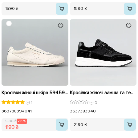
1590 ₴
1590 ₴
Кросівки жіночі шкіра 594594 Бежеві розпродаж
Кросівки жіночі замша та текстиль 594328 Чорні
1
0
36
37
38
39
40
41
36
37
38
39
40
1590 ₴
-25%
2190 ₴
1190 ₴