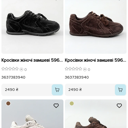
Кросівки жіночі замшеві 596018 Чорні
Кросівки жіночі замшеві 596017 Коричневі
0
0
36
37
38
39
40
36
37
38
39
40
2490 ₴
2490 ₴