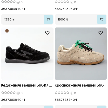
0
0
36
37
38
39
40
41
36
37
38
39
40
41
1390 ₴
1990 ₴
Кеди жіночі замшеві 596117 Чорні
Кросівки жіночі замшеві 596138 Бежеві
0
0
36
37
38
39
40
41
36
37
38
39
40
41