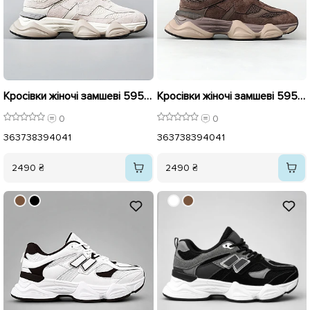
Кросівки жіночі замшеві 595995 Бежеві
Кросівки жіночі замшеві 595994 Коричневі
0
0
36
37
38
39
40
41
36
37
38
39
40
41
2490 ₴
2490 ₴