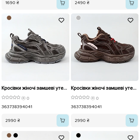
1690 ₴
2490 ₴
Кросівки жіночі замшеві утеплені 596020 Сірі
Кросівки жіночі замшеві утеплені 596019 Шоколад
0
0
36
37
38
39
40
41
36
37
38
39
40
41
2990 ₴
2990 ₴