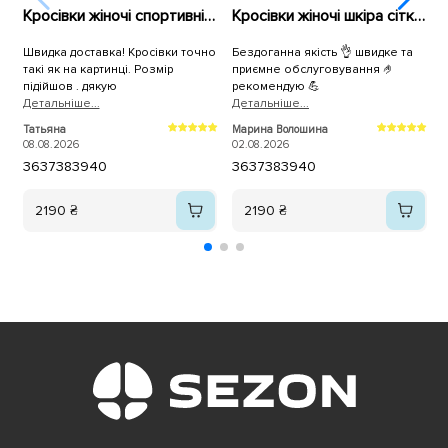
Кросівки жіночі спортивні сітка 594084 Сірі
Кросівки жіночі шкіра сітка 594681 Білі
Швидка доставка! Кросівки точно
Бездоганна якість 👌 швидке та
Д
такі як на картинці. Розмір
приємне обслуговування 🤌
в
підійшов . дякую
рекомендую 💪
з
Детальнiше...
Детальнiше...
з
Д
т
Татьяна
Марина Волошина
Г
08.08.2026
02.08.2026
0
36
37
38
39
40
36
37
38
39
40
2190 ₴
2190 ₴