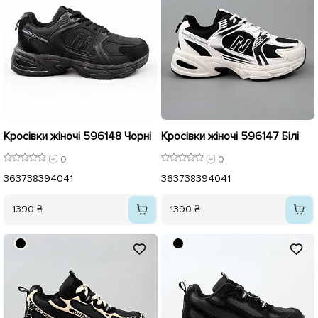
Кросівки жіночі 596148 Чорні
Кросівки жіночі 596147 Білі
0
0
36
37
38
39
40
41
36
37
38
39
40
41
1390 ₴
1390 ₴