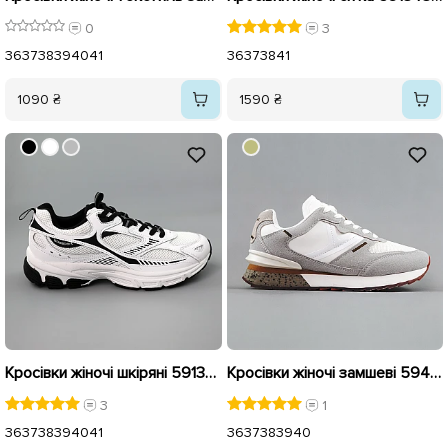
0
3
36
37
38
39
40
41
36
37
38
41
1090 ₴
1590 ₴
Кросівки жіночі шкіряні 591339 Білі
Кросівки жіночі замшеві 594330 Білі Сірі
3
1
36
37
38
39
40
41
36
37
38
39
40