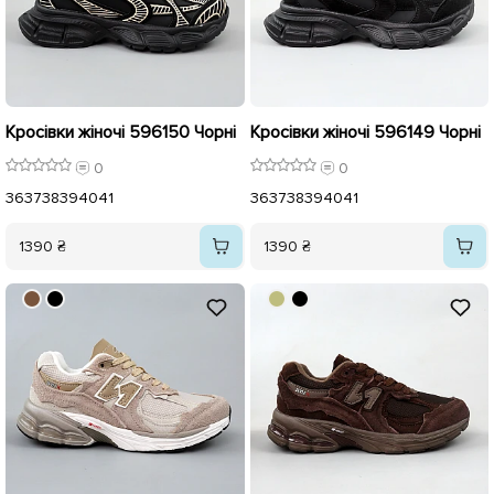
Кросівки жіночі 596150 Чорні
Кросівки жіночі 596149 Чорні
0
0
36
37
38
39
40
41
36
37
38
39
40
41
1390 ₴
1390 ₴