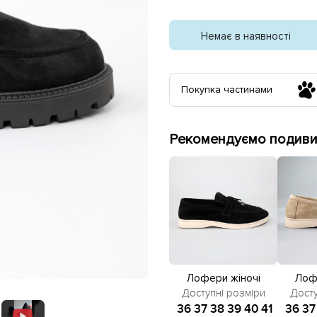
Немає в наявності
Покупка частинами
Рекомендуємо подивит
Лофери жіночі
Лоф
замшеві 585379
замш
Доступні розміри
Досту
Чорні
36
37
38
39
40
41
36
37