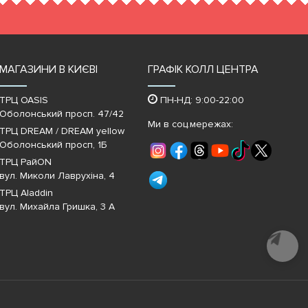
МАГАЗИНИ В КИЄВІ
ГРАФІК КОЛЛ ЦЕНТРА
ТРЦ OASIS
ПН-НД: 9:00-22:00
Оболонський просп. 47/42
Ми в соц.мережах:
ТРЦ DREAM / DREAM yellow
Оболонський просп, 1Б
ТРЦ РайON
вул. Миколи Лаврухіна, 4
ТРЦ Aladdin
вул. Михайла Гришка, 3 А
Почати
діалог