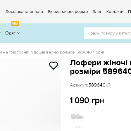
г
Доставка та оплата
Як визначити розмір
Блог
Контакти
П
NEW
Одяг
 на тракторній підошві великі розміри 589640 Чорні
Лофери жіночі н
розміри 589640
Артикул:
589640
1 090 грн
ЧОРНІ