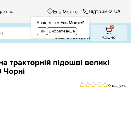
Підтримка
Ель Монте
UA
ро нас
Ваше місто
Ель Монте?
1
1
0
Так
Вибрати інше
Вхідні
Вхiд
Обране
Кошик
а тракторній підошві великі
 Чорні
0 відгуків