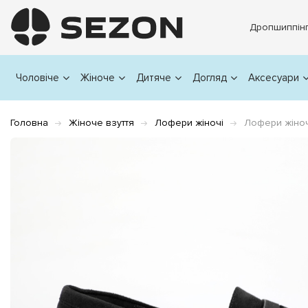
Дропшиппін
Чоловіче
Жіноче
Дитяче
Догляд
Аксесуари
Головна
Жіноче взуття
Лофери жіночі
Лофери жіночі