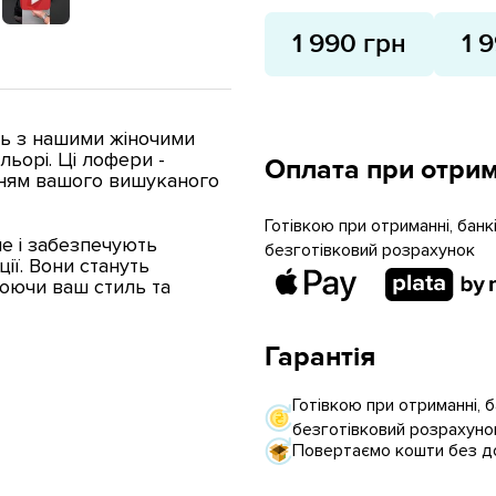
1 990 грн
1 
ль з нашими жіночими
ьорі. Ці лофери -
Оплата при отрим
енням вашого вишуканого
Готівкою при отриманні, бан
е і забезпечують
безготівковий розрахунок
ії. Вони стануть
юючи ваш стиль та
Гарантія
Готівкою при отриманні, 
безготівковий розрахуно
Повертаємо кошти без до