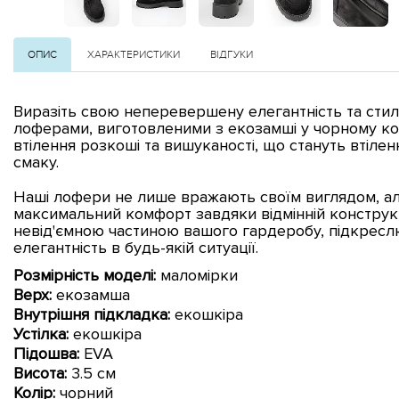
ОПИС
ХАРАКТЕРИСТИКИ
ВІДГУКИ
Виразіть свою неперевершену елегантність та сти
лоферами, виготовленими з екозамші у чорному кол
втілення розкоші та вишуканості, що стануть втіл
смаку.
Наші лофери не лише вражають своїм виглядом, ал
максимальний комфорт завдяки відмінній конструкц
невід'ємною частиною вашого гардеробу, підкресл
елегантність в будь-якій ситуації.
Розмірність моделі:
маломірки
Верх:
екозамша
Внутрішня підкладка:
екошкіра
Устілка:
екошкіра
Підошва:
EVA
Висота:
3.5 см
Колір:
чорний