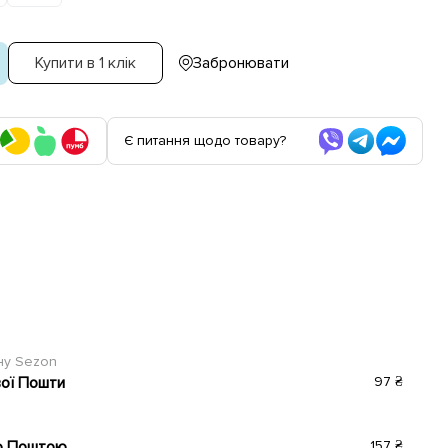
Купити в 1 клік
Забронювати
Є питання щодо товару?
ину Sezon
вої Пошти
97 ₴
ю Поштою
157 ₴