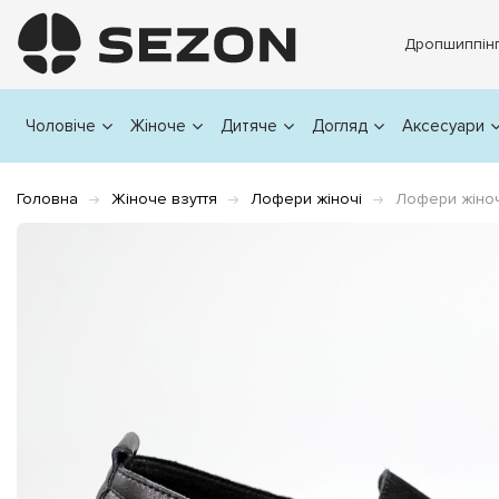
Дропшиппін
Чоловіче
Жіноче
Дитяче
Догляд
Аксесуари
Головна
Жіноче взуття
Лофери жіночі
Лофери жіноч