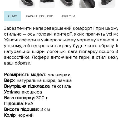
ОПИС
ХАРАКТЕРИСТИКИ
ВІДГУКИ
Забезпечити неперевершений комфорт і при цьому
стильно – ось головні критерії, яких прагнуть усі м
Жіночі лофери в універсальному чорному кольорі 
у цьому, а й підкреслять красу будь-якого образу.
натуральної шкіри, легенькі, вага півпарку всього 
зносостійка. Лофери витончені та гарні, в стилі ке
ваші образи.
Розмірність моделі:
маломірки
Верх:
натуральна шкіра, замша
Внутрішня підкладка:
текстиль
Устілка:
екошкіра
Вага півпарку:
300 г
Підошва:
EVA
Висота підошви:
3
см
Колір:
чорний