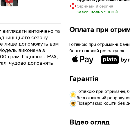
Отримати 8 серпня
Безкоштовно 5000 ₴
Оплата при отрим
 виглядати витончено та
одниці цього сезону.
не лише допоможуть вам
Готівкою при отриманні, бан
 Модель виконана з
безготівковий розрахунок
300 грам. Підошва - EVA,
жуал, чудово доповнять
Гарантія
Готівкою при отриманні, 
безготівковий розрахуно
Повертаємо кошти без до
Відео огляд