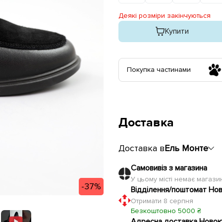
Деякі розміри закінчуються
Купити
Покупка частинами
Доставка
Доставка в
Ель Монте
Самовивіз з магазина
У цьому місті немає магаз
-37%
Відділення/поштомат Но
Отримати 8 серпня
Безкоштовно 5000 ₴
Адресна доставка Ново