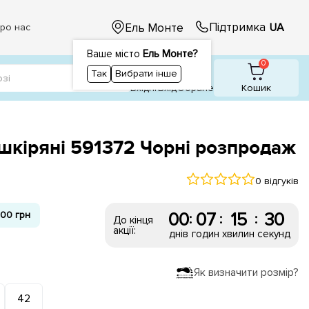
Підтримка
Ель Монте
UA
ро нас
Ваше місто
Ель Монте?
1
1
0
Так
Вибрати інше
Вхідні
Вхiд
Обране
Кошик
шкіряні 591372 Чорні розпродаж
0 відгуків
00 грн
00
07
15
30
:
:
:
До кінця
акції:
днів
годин
хвилин
секунд
Як визначити розмір?
42