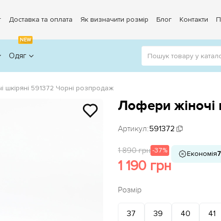
г
Доставка та оплата
Як визначити розмір
Блог
Контакти
П
NEW
Одяг
і шкіряні 591372 Чорні розпродаж
Лофери жіночі 
Артикул:
591372
1 890 грн
-37%
Економія
7
1 190 грн
Розмір
37
39
40
41