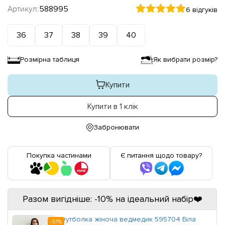
Артикул:
588995
6 відгуків
36
37
38
39
40
Розмірна таблиця
Як вибрати розмір?
Купити
Купити в 1 клік
Забронювати
Покупка частинами
Є питання щодо товару?
Разом вигідніше: -10% на ідеальний набір❤️
Футболка жіноча ведмедик 595704 Біла
-51%