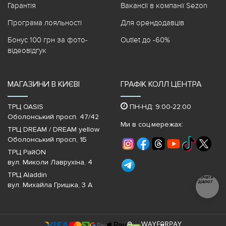
Гарантія
Вакансії в компанії Sezon
Програма лояльності
Для орендодавців
Бонус 100 грн за фото-
Outlet до -60%
відеовідгук
МАГАЗИНИ В КИЄВІ
ГРАФІК КОЛЛ ЦЕНТРА
ТРЦ OASIS
ПН-НД: 9:00-22:00
Оболонський просп. 47/42
Ми в соц.мережах:
ТРЦ DREAM / DREAM yellow
Оболонський просп, 1Б
ТРЦ РайON
вул. Миколи Лаврухіна, 4
ТРЦ Aladdin
Почати
діалог
вул. Михайла Гришка, 3 А