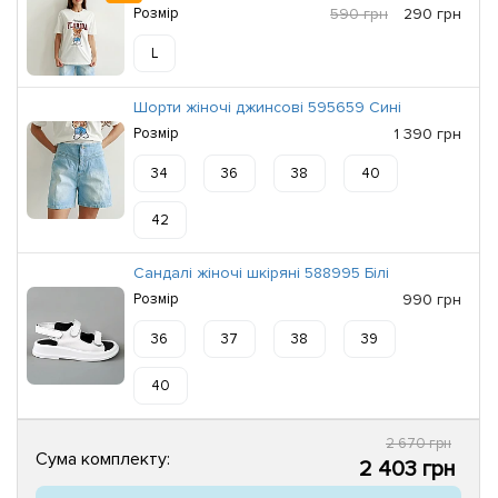
Розмір
590 грн
290 грн
L
Шорти жіночі джинсові 595659 Сині
Розмір
1 390 грн
34
36
38
40
42
Сандалі жіночі шкіряні 588995 Білі
Розмір
990 грн
36
37
38
39
40
2 670 грн
Сума комплекту:
2 403 грн