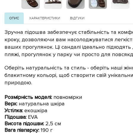
ОПИС
ХАРАКТЕРИСТИКИ
ВІДГУКИ
Зручна підошва забезпечує стабільність та комф
кроку, дозволяючи вам насолоджуватися легкіст
ваших прогулянок. Ці сандалі ідеально підходять
пляжі, прогулянок у парку чи просто для повсякд
Оберіть натуральність та стиль - оберіть наші жін
блакитному кольорі, щоб створити свій унікальни
природою.
Розмірність моделі:
повномірки
Верх:
натуральна
шкіра
Устілка:
екошкіра
Підошва:
EVA
Висота підошви:
2,5 см
Вага півпарку:
190 г