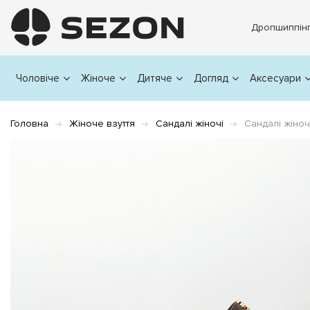
Дропшиппін
Чоловіче
Жіноче
Дитяче
Догляд
Аксесуари
Головна
Жіноче взуття
Сандалі жіночі
Сандалі жіно