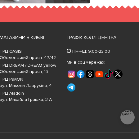
МАГАЗИНИ В КИЄВІ
ГРАФІК КОЛЛ ЦЕНТРА
ТРЦ OASIS
ПН-НД: 9:00-22:00
Оболонський просп. 47/42
Ми в соц.мережах:
ТРЦ DREAM / DREAM yellow
Оболонський просп, 1Б
ТРЦ РайON
вул. Миколи Лаврухіна, 4
ТРЦ Aladdin
вул. Михайла Гришка, 3 А
Почати
діалог