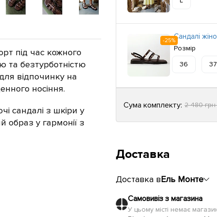
L
Сандалі жін
-25%
Розмір
орт під час кожного
ю та безтурботністю
36
37
 для відпочинку на
енного носіння.
Сума комплекту:
2 480 гр
очі сандалі з
шкіри у
й образ у гармонії з
Доставка
Доставка в
Ель Монте
Самовивіз з магазина
У цьому місті немає магаз