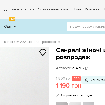
г
Доставка та оплата
Як визначити розмір
Блог
Контакти
П
NEW
Одяг
чі шкіряні 594202 Шоколад розпродаж
Сандалі жіночі
розпродаж
Артикул:
594202
1 590 грн
-25%
Економія
4
1 190 грн
✅ Відправимо сьогодні