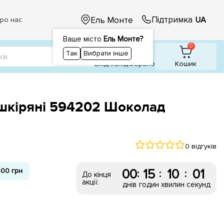
Підтримка
Ель Монте
UA
ро нас
Ваше місто
Ель Монте?
1
1
0
Так
Вибрати інше
Вхідні
Вхiд
Обране
Кошик
 шкіряні 594202 Шоколад
0 відгуків
00 грн
00
15
10
00
:
:
:
До кінця
акції:
днів
годин
хвилин
секунд