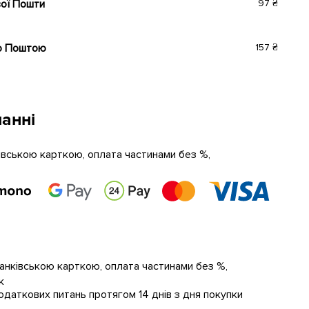
вої Пошти
97 ₴
ю Поштою
157 ₴
анні
ківською карткою, оплата частинами без %,
банківською карткою, оплата частинами без %,
к
даткових питань протягом 14 днів з дня покупки