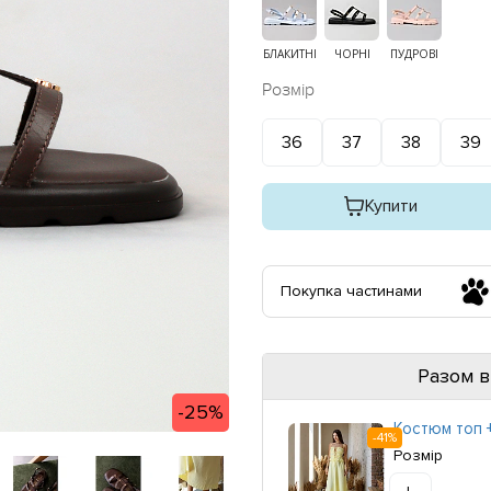
БЛАКИТНІ
ЧОРНІ
ПУДРОВІ
Розмір
36
37
38
39
Купити
Покупка частинами
Разом в
-25%
Костюм топ +
-41%
Розмір