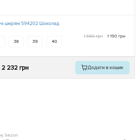
очі шкіряні 594202 Шоколад
1 590 грн
1 190 грн
38
39
40
2 232 грн
Додати в кошик
н
ину Sezon