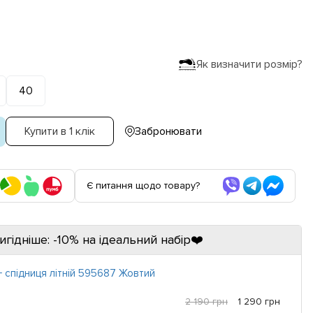
Як визначити розмір?
40
Купити в 1 клік
Забронювати
Є питання щодо товару?
игідніше: -10% на ідеальний набір❤️
 спідниця літній 595687 Жовтий
2 190 грн
1 290 грн