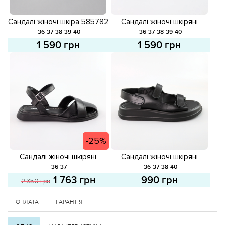
Сандалі жіночі шкіра 585782
Сандалі жіночі шкіряні
Білі
585875 Чорні
36
37
38
39
40
36
37
38
39
40
1 590 грн
1 590 грн
-25%
Сандалі жіночі шкіряні
Сандалі жіночі шкіряні
588305 Чорні розпродаж
588996 Чорні
36
37
36
37
38
40
1 763 грн
990 грн
2 350 грн
ОПЛАТА
ГАРАНТІЯ