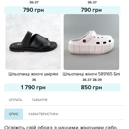
36-37
36-37
790 грн
790 грн
Шльопанці жіночі шкіряні
Шльопанці жіночі 589165 Білі
588417 Чорні
36
36-37
38-39
1 790 грн
850 грн
ОПЛАТА
ГАРАНТІЯ
ОПИС
ХАРАКТЕРИСТИКИ
Освіжіть свій образ з нашими жіночими сабо,