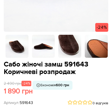
-24%
Сабо жіночі замш 591643
Коричневі розпродаж
2 490 грн
-24%
Економія
600 грн
1 890 грн
Артикул:
591643
0 відгуків