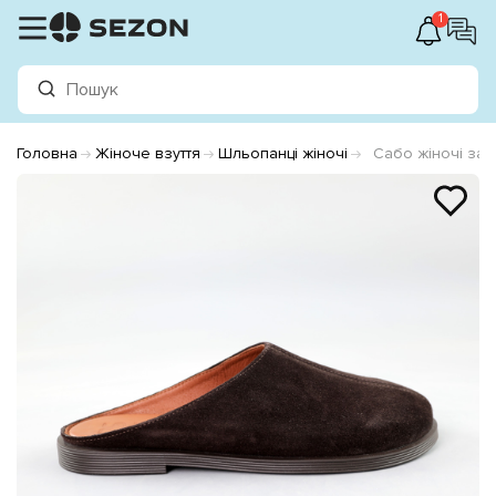
1
Головна
Жіноче взуття
Шльопанці жіночі
Сабо жіночі за