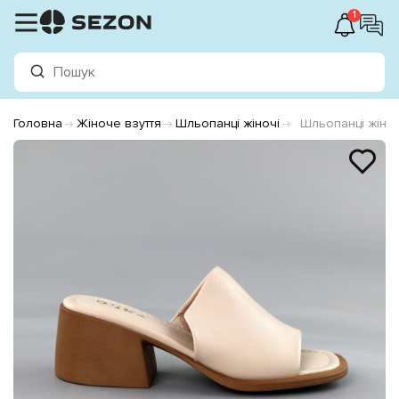
1
Головна
Жіноче взуття
Шльопанці жіночі
Шльопанці жіно