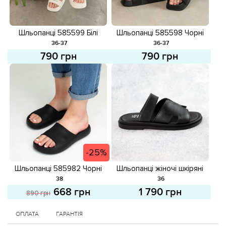
Шльопанці 585599 Білі
Шльопанці 585598 Чорні
36-37
36-37
790 грн
790 грн
-25%
Шльопанці 585982 Чорні
Шльопанці жіночі шкіряні
розпродаж
588417 Чорні
38
36
668 грн
1 790 грн
890 грн
ОПЛАТА
ГАРАНТІЯ