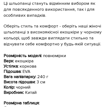
Ці шльопанці стануть відмінним вибором як
для повсякденного використання, так і для
особливих випадків.
Оберіть стиль та комфорт - оберіть наші жіночі
шльопанці з
високоякісної еко
шкіри у чорному
кольорі, щоб завжди виглядати стильно та
відчувати себе комфортно у будь-якій ситуації.
Розмірність моделі:
повномірки
Верх:
екошкіра
Устілка:
коркова
Підошва:
EVA
Вага напівпарку:
240 г
Висота підошви:
3 см
Колір:
чорний
Виробник:
Китай
Розмірна таблиця: