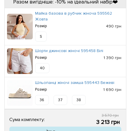
Разом вигідніше: -10% на ідеальний набір❤️
Майка базова в рубчик жіноча 595562
Жовта
Розмір
490 грн
S
Шорти джинсові жіночі 595458 Білі
Розмір
1 390 грн
40
Шльопанці жіночі замша 595443 Бежеві
Розмір
1 690 грн
36
37
38
3 570 грн
Сума комплекту:
3 213 грн