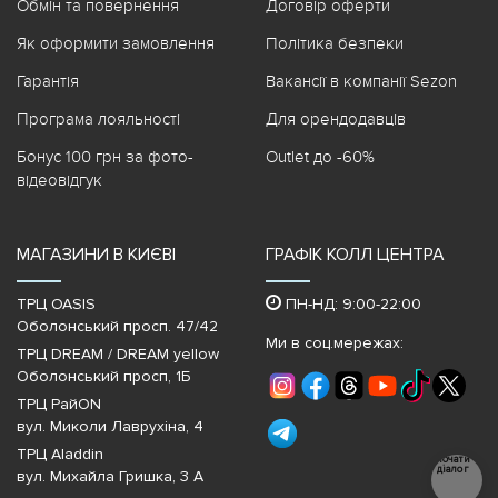
Обмін та повернення
Договір оферти
Як оформити замовлення
Політика безпеки
Гарантія
Вакансії в компанії Sezon
Програма лояльності
Для орендодавців
Бонус 100 грн за фото-
Outlet до -60%
відеовідгук
МАГАЗИНИ В КИЄВІ
ГРАФІК КОЛЛ ЦЕНТРА
ТРЦ OASIS
ПН-НД: 9:00-22:00
Оболонський просп. 47/42
Ми в соц.мережах:
ТРЦ DREAM / DREAM yellow
Оболонський просп, 1Б
ТРЦ РайON
вул. Миколи Лаврухіна, 4
ТРЦ Aladdin
Почати
діалог
вул. Михайла Гришка, 3 А