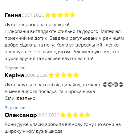
Ганна
03.07.2026
Дуже задоволена покупкою!
Шльопанці виглядають стильно та дорого. Матеріал
приємний на дотик .Завдяки регульованим ремінцям
добре сідають на ногу. Колір універсальний і легко
поєднується з різним одягом. Рекомендую тим, хто
шукає зручне та красиве взуття на літо!
Відповісти
Каріна
20.06.2026
Дуже круті я в захваті від дизайну, та якості 😍😍😍😍
В мене висока посадка, та широка ніжка.
Сіли ідеально
Відповісти
Олександр
12.06.2026
Вони дуже класні,зробила відмову тому що вони на
широку ніжку,дуже шкода