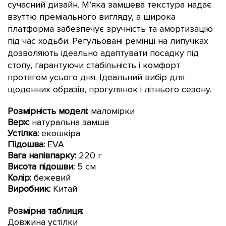
сучасний дизайн. М’яка замшева текстура надає
взуттю преміального вигляду, а широка
платформа забезпечує зручність та амортизацію
під час ходьби. Регульовані ремінці на липучках
дозволяють ідеально адаптувати посадку під
стопу, гарантуючи стабільність і комфорт
протягом усього дня. Ідеальний вибір для
щоденних образів, прогулянок і літнього сезону.
Розмірність моделі:
маломірки
Верх:
натуральна замша
Устілка:
екошкіра
Підошва:
EVA
Вага напівпарку:
22
0 г
Висота підошви:
5 см
Колір:
б
ежевий
Виробник:
Китай
Розмірна таблиця:
Довжина устілки